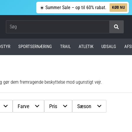
☀️ Summer Sale – op til 60% rabat.
KØB NU
Søg
DSTYR
SPORTSERNÆRING
TRAIL
ATLETIK
UDSALG
AFS
ling gør dem fremragende beskyttelse mod ugunstigt vejr.
Farve
Pris
Sæson