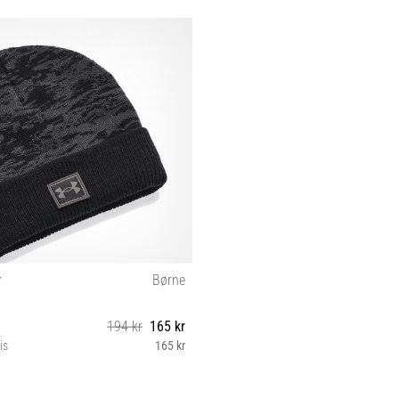
r
Børne
194 kr
165 kr
is
165 kr
OSFM