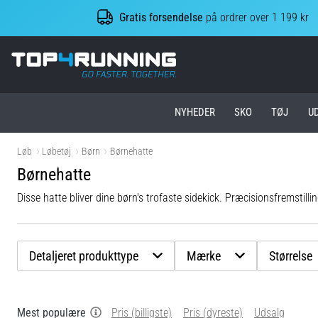
Gratis forsendelse
på ordrer over 1 199 kr
Top4Running.dk
NYHEDER
SKO
TØJ
U
Løb
Løbetøj
Børn
Børnehatte
Børnehatte
Disse hatte bliver dine børn's trofaste sidekick. Præcisionsfremstil
Detaljeret produkttype
Mærke
Størrelse
Mest populære
Pris (billigste)
Pris (dyreste)
Udsalg