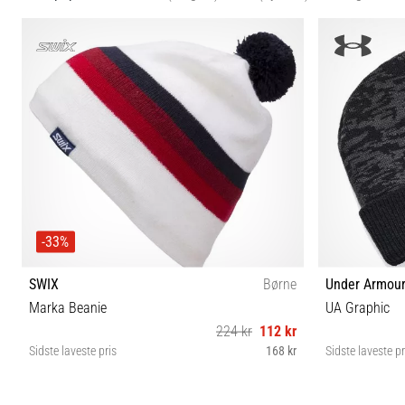
-33%
SWIX
Børne
Under Armou
Marka Beanie
UA Graphic
224 kr
112 kr
Sidste laveste pris
168 kr
Sidste laveste pr
Universal størrelse