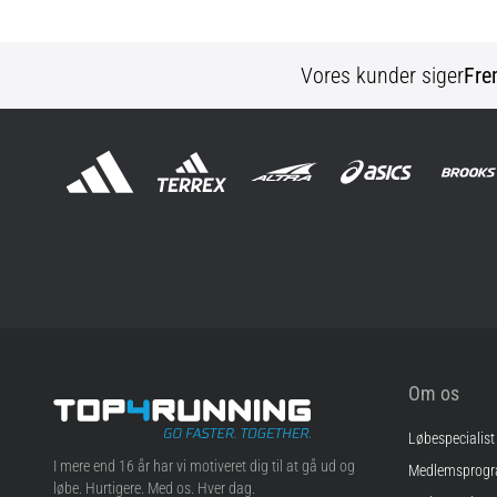
Vores kunder siger
Fre
Om os
Løbespecialist
Top4Running.dk
I mere end 16 år har vi motiveret dig til at gå ud og
Medlemsprog
løbe. Hurtigere. Med os. Hver dag.