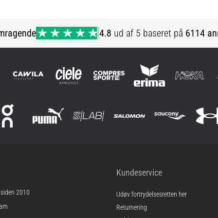
mragende
4.8
ud af 5 baseret på
6114 an
Kundeservice
 siden 2010
Udøv fortrydelsesretten her
ram
Returnering