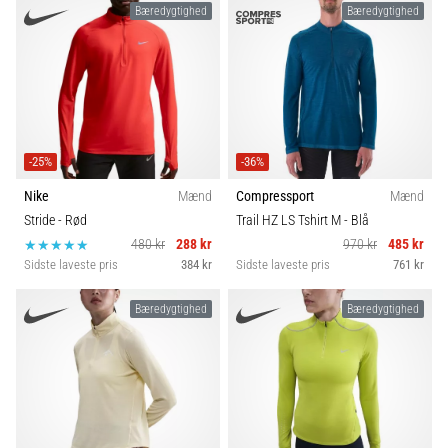
Bæredygtighed
Bæredygtighed
-25%
-36%
Nike
Mænd
Compressport
Mænd
Stride
- Rød
Trail HZ LS Tshirt M
- Blå
480 kr
288 kr
970 kr
485 kr
Sidste laveste pris
384 kr
Sidste laveste pris
761 kr
Bæredygtighed
Bæredygtighed