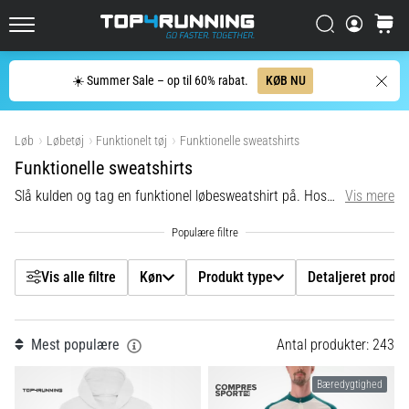
løber
mindst
Filtr
Søg
kurv
Top4Running.dk
én
gang
Søg
☀️ Summer Sale – op til 60% rabat.
KØB NU
i
Køn
livet,
Vis produkter
uanset
Løb
Løbetøj
Funktionelt tøj
Funktionelle sweatshirts
om
Produkt type
man
Funktionelle sweatshirts
er
Slå kulden og tag en funktionel løbesweatshirt på. Hos Top4Running finder du sweatshirts fra kendte sportsmærker som Nike, adidas, PUMA og mange flere.
Vis mere
Detaljeret produkttype
amatør
eller
professionel.
Mærke
Hvad
Vis alle filtre
Køn
Produkt type
Detaljeret produ
er
de
Pris
mest…
Mest populære
Antal produkter: 243
Farve
5. 8. 2026
Bæredygtighed
•