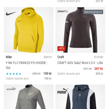
Sidste laveste pris
221 kr
Bæredygtighed
-42%
Nike
Børne
Craft
Kvinde
Y NK FLC PARK20 PO HOODIE
-
CRAFT ADV SubZ Wool LS 3
- Lilla
Gul
591 kr
207 kr
380 kr
190 kr
Sidste laveste pris
355 kr
Sidste laveste pris
190 kr