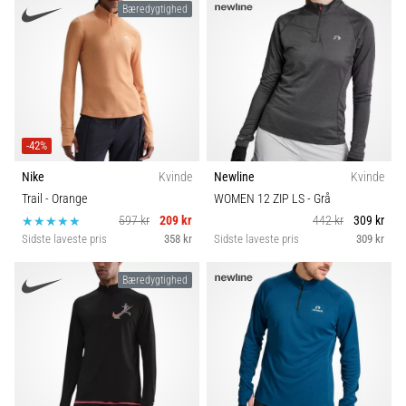
Bæredygtighed
-42%
Nike
Kvinde
Newline
Kvinde
Trail
- Orange
WOMEN 12 ZIP LS
- Grå
597 kr
209 kr
442 kr
309 kr
Sidste laveste pris
358 kr
Sidste laveste pris
309 kr
Bæredygtighed