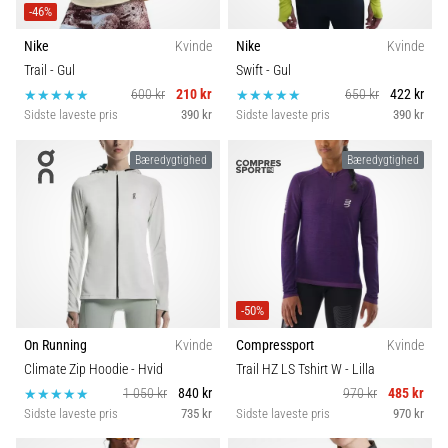
-46%
Nike
Kvinde
Nike
Kvinde
Trail
- Gul
Swift
- Gul
600 kr
210 kr
650 kr
422 kr
Sidste laveste pris
390 kr
Sidste laveste pris
390 kr
Bæredygtighed
Bæredygtighed
-50%
On Running
Kvinde
Compressport
Kvinde
Climate Zip Hoodie
- Hvid
Trail HZ LS Tshirt W
- Lilla
1 050 kr
840 kr
970 kr
485 kr
Sidste laveste pris
735 kr
Sidste laveste pris
970 kr