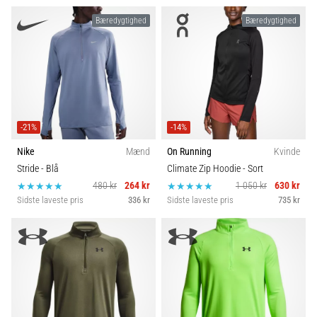
Bæredygtighed
Bæredygtighed
-21%
-14%
Nike
Mænd
On Running
Kvinde
Stride
- Blå
Climate Zip Hoodie
- Sort
480 kr
264 kr
1 050 kr
630 kr
Sidste laveste pris
336 kr
Sidste laveste pris
735 kr