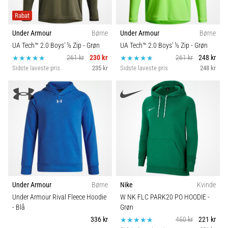
Rabat
Under Armour
Børne
Under Armour
Børne
UA Tech™ 2.0 Boys' ½ Zip
- Grøn
UA Tech™ 2.0 Boys' ½ Zip
- Grøn
261 kr
230 kr
261 kr
248 kr
Sidste laveste pris
235 kr
Sidste laveste pris
248 kr
Under Armour
Børne
Nike
Kvinde
Under Armour Rival Fleece Hoodie
W NK FLC PARK20 PO HOODIE
-
- Blå
Grøn
336 kr
450 kr
221 kr