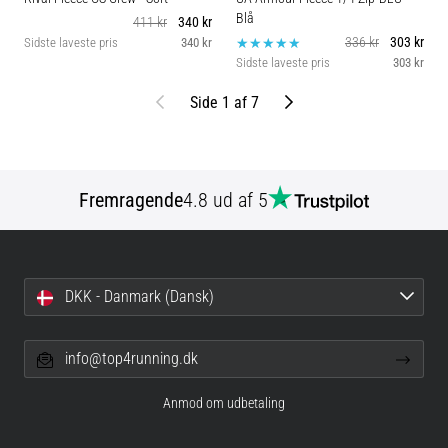
Blå
411 kr
340 kr
336 kr
303 kr
Sidste laveste pris
340 kr
Sidste laveste pris
303 kr
Tidligere
Næste
Side 1 af 7
Fremragende
4.8 ud af 5
DKK - Danmark (Dansk)
info@top4running.dk
Anmod om udbetaling