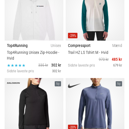
Størrelse
6 min. Læsning
Plantar
Teamsales
fasciitis:
Symptomer,
årsager
Kollektion
-29%
og
Top4Running
Unisex
Compressport
Mænd
behandling
Fit
Top4Running Unisex Zip-Hoodie
-
Trail HZ LS Tshirt M
- Hvid
Oplever
Hvid
970 kr
485 kr
du
335 kr
302 kr
Sidste laveste pris
679 kr
Funktion
skarpe
Sidste laveste pris
302 kr
hælsmerter
under
Ny
Ny
Sæson
eller
efter
dit
Sport
løb?
En
Bæredygtige
af
de
-20%