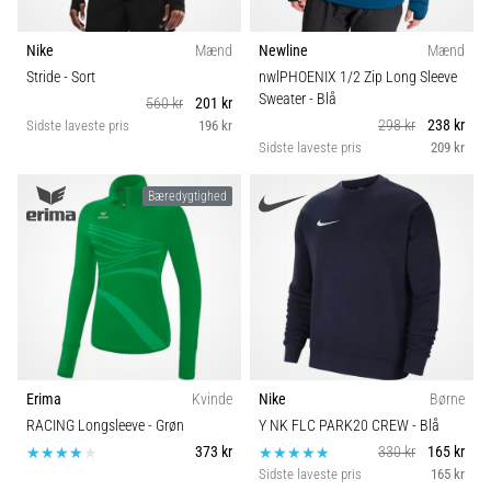
Nike
Mænd
Newline
Mænd
Stride
- Sort
nwlPHOENIX 1/2 Zip Long Sleeve
Sweater
- Blå
560 kr
201 kr
298 kr
238 kr
Sidste laveste pris
196 kr
Sidste laveste pris
209 kr
Bæredygtighed
Erima
Kvinde
Nike
Børne
RACING Longsleeve
- Grøn
Y NK FLC PARK20 CREW
- Blå
373 kr
330 kr
165 kr
Sidste laveste pris
165 kr