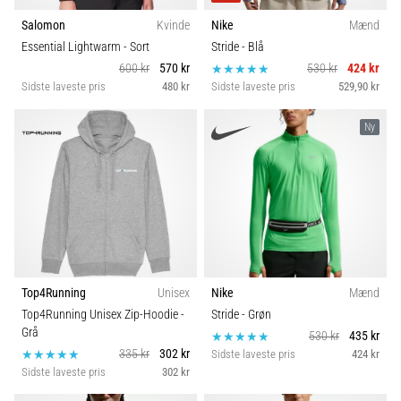
hyppigste
Teknologi
Salomon
Kvinde
Nike
Mænd
årsager
Essential Lightwarm
- Sort
Stride
- Blå
er
plantar
600 kr
570 kr
530 kr
424 kr
Trail
fasciitis.
Sidste laveste pris
480 kr
Sidste laveste pris
529,90 kr
Hvad
Vægt (g)
skyldes…
Ny
5. 8. 2026
•
9 min. Læsning
Kulhydrat-
superkompensation:
Hvordan
Top4Running
Unisex
Nike
Mænd
påvirker
Top4Running Unisex Zip-Hoodie
-
Stride
- Grøn
det
Grå
530 kr
435 kr
din
335 kr
302 kr
Sidste laveste pris
424 kr
Sidste laveste pris
302 kr
løbspræstation?