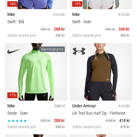
-14%
-12%
Nike
Kvinde
Nike
Kvinde
Swift
- Blå
Swift
- Grøn
480 kr
288 kr
480 kr
336 kr
Sidste laveste pris
336 kr
Sidste laveste pris
384 kr
Bæredygtighed
-17%
Nike
Mænd
Under Armour
Kvinde
Stride
- Grøn
UA Trail Run Half Zip
- Flerfarvet
480 kr
288 kr
598 kr
418 kr
Sidste laveste pris
348 kr
Sidste laveste pris
418 kr