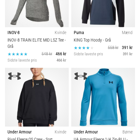
INOV-8
Kvinde
Puma
Mænd
INOV-8 TRAIN ELITE MID LSZ Tee
-
KING Top Hoody
- Grå
Grå
558 kr
391 kr
548 kr
466 kr
Sidste laveste pris
391 kr
Sidste laveste pris
466 kr
Under Armour
Kvinde
Under Armour
Børne
Rival Fleece OS Crew
- Sort
UA Armour Fleece 1/4 Zip-BLU
-