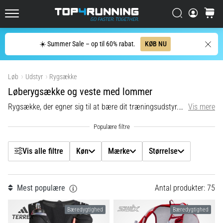
Oplev
Filtr
Søg
kurv
sko
Top4Running.dk
med
maksimal
Søg
☀️ Summer Sale – op til 60% rabat.
KØB NU
komfort
Køn
til
Vis produkter
både…
Løb
Udstyr
Rygsække
Mærke
Løberygsække og veste med lommer
5. 8. 2026
Rygsække, der egner sig til at bære dit træningsudstyr. De har nok opbevaringsplads og er af høj kvalitet.
Vis mere
Størrelse
•
8 min. Læsning
Farve
De
mest
Vis alle filtre
Køn
Mærke
Størrelse
almindelige
Pris
årsager
til
Mest populære
Antal produkter: 75
Funktion
knæsmerter
under
Bæredygtighed
Bæredygtighed