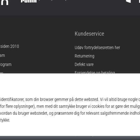
Kundeservice
 siden 2010
Udøv fortrydelsesretten her
ram
Returnering
rogram
Defekt vare
Forsendelse og betaling
am
Find den rigtige størrelse
Kontakt
inger
Ofte stillede spørgsmål
gelser
Privatlivspolitik
© 2010 – 2026
Top4Running.dk