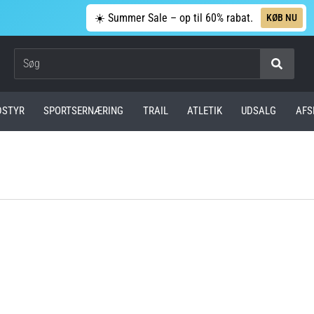
☀️ Summer Sale – op til 60% rabat.
KØB NU
Søg
DSTYR
SPORTSERNÆRING
TRAIL
ATLETIK
UDSALG
AFS