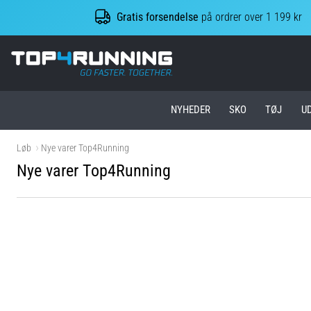
Gratis forsendelse
på ordrer over 1 199 kr
Top4Running.dk
NYHEDER
SKO
TØJ
U
Løb
Nye varer Top4Running
Nye varer Top4Running