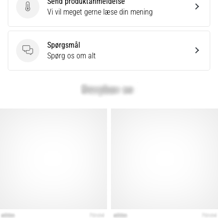
Send produktanmeldelse
er
Send produktanmeldelse
Vi vil meget gerne læse din mening
et
meget
almindeligt
Spørgsmål
helbredsproblem,
Spørgsmål
Spørg os om alt
som
løbere
oplever.
…
Vis
alle
artikler