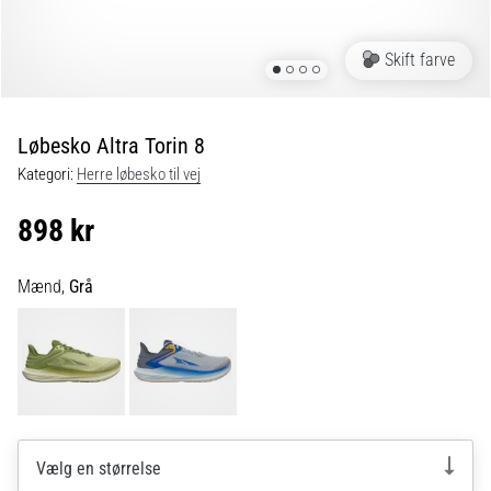
er
de,
Skift farve
og
hvordan
udføres
Løbesko Altra Torin 8
de?
Kategori:
Herre løbesko til vej
I
praksis
898 kr
tester
shuttle
run-
Mænd,
Grå
testen
hurtighed,
smidighed
og
retningsskift.
Hvordan
udføres
Vælg en størrelse
den