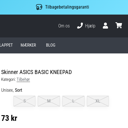
Tilbagebetalingsgaranti
Om os
Hjælp
Bruger
kurv
LAPPET
MÆRKER
BLOG
Skinner ASICS BASIC KNEEPAD
Kategori:
Tilbehør
Unisex,
Sort
S
M
L
XL
73 kr