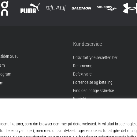
Kundeservice
 siden 2010
Udøv fortrydelsesretten her
ram
Returnering
rogram
Defekt vare
Forsendelse og betaling
am
Find den rigtige størrelse
Kontakt
inger
Ofte stillede spørgsmål
gelser
Privatlivspolitik