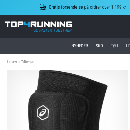
Gratis forsendelse
på ordrer over 1 199 kr
Top4Running.dk
NYHEDER
SKO
TØJ
U
Udstyr
Tilbehør