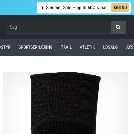
☀️ Summer Sale – op til 60% rabat.
KØB NU
Søg
DSTYR
SPORTSERNÆRING
TRAIL
ATLETIK
UDSALG
AFS