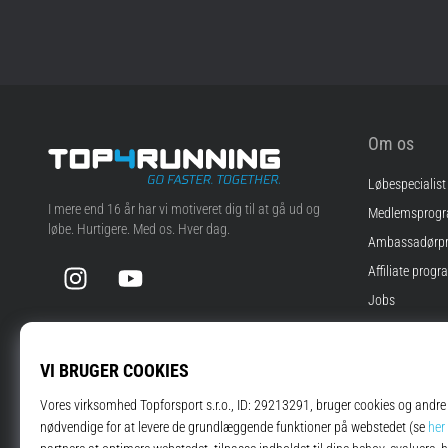
Om os
Løbespecialist
Top4Running.dk
I mere end 16 år har vi motiveret dig til at gå ud og
Medlemsprog
løbe. Hurtigere. Med os. Hver dag.
Ambassadørp
Instagram
YouTube
Affiliate progr
Jobs
Cookie-indstill
Vilkår og betin