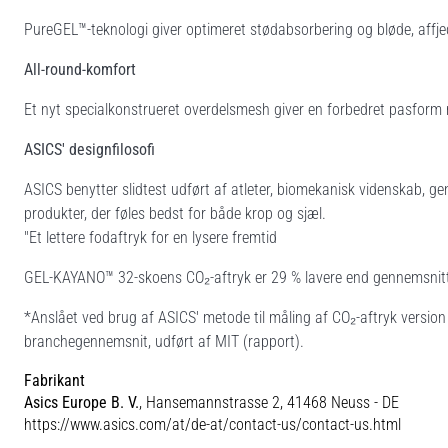
PureGEL™-teknologi giver optimeret stødabsorbering og bløde, affj
All-round-komfort
Et nyt specialkonstrueret overdelsmesh giver en forbedret pasform
ASICS' designfilosofi
ASICS benytter slidtest udført af atleter, biomekanisk videnskab, ge
produkter, der føles bedst for både krop og sjæl.
"Et lettere fodaftryk for en lysere fremtid
GEL-KAYANO™ 32-skoens CO₂-aftryk er 29 % lavere end gennemsnittet
*Anslået ved brug af ASICS' metode til måling af CO₂-aftryk versio
branchegennemsnit, udført af MIT (rapport).
Fabrikant
Asics Europe B. V.
, Hansemannstrasse 2, 41468 Neuss - DE
https://www.asics.com/at/de-at/contact-us/contact-us.html