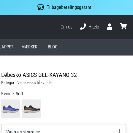
Tilbagebetalingsgaranti
Om os
Hjælp
Bruger
kurv
LAPPET
MÆRKER
BLOG
Løbesko ASICS GEL-KAYANO 32
Kategori:
Vejløbesko til kvinder
Kvinde,
Sort
Vælg en størrelse