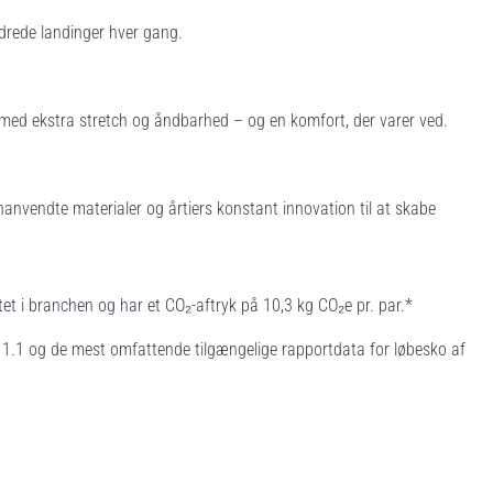
edrede landinger hver gang.
 med ekstra stretch og åndbarhed – og en komfort, der varer ved.
nanvendte materialer og årtiers konstant innovation til at skabe
 i branchen og har et CO₂-aftryk på 10,3 kg CO₂e pr. par.*
n 1.1 og de mest omfattende tilgængelige rapportdata for løbesko af