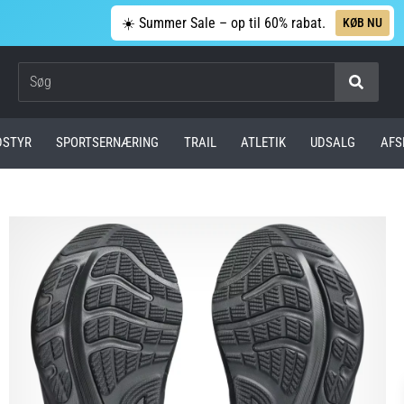
☀️ Summer Sale – op til 60% rabat.
KØB NU
Søg
DSTYR
SPORTSERNÆRING
TRAIL
ATLETIK
UDSALG
AFS