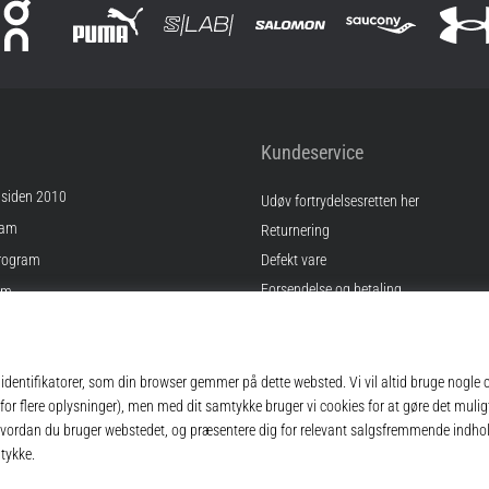
Kundeservice
 siden 2010
Udøv fortrydelsesretten her
ram
Returnering
rogram
Defekt vare
Forsendelse og betaling
am
Find den rigtige størrelse
Kontakt
inger
Ofte stillede spørgsmål
gelser
Privatlivspolitik