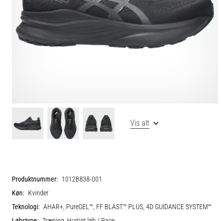
Vis alt
Produktnummer:
1012B838-001
Køn:
Kvinder
Teknologi:
AHAR+, PureGEL™, FF BLAST™ PLUS, 4D GUIDANCE SYSTEM™
Løbstype:
Træning, Hurtigt løb / Race