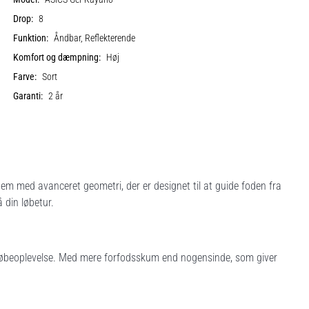
Drop:
8
Funktion:
Åndbar, Reflekterende
Komfort og dæmpning:
Høj
Farve:
Sort
Garanti:
2 år
 med avanceret geometri, der er designet til at guide foden fra
å din løbetur.
 løbeoplevelse. Med mere forfodsskum end nogensinde, som giver