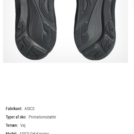
Fabrikant:
ASICS
Typer af sko:
Pronationsstøtte
Terræn:
Vej
Model:
ASICS Gel-Kayano