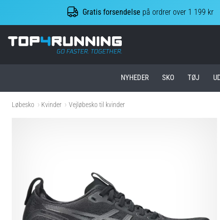
Gratis forsendelse
på ordrer over 1 199 kr
Top4Running.dk
NYHEDER
SKO
TØJ
U
Løbesko
Kvinder
Vejløbesko til kvinder