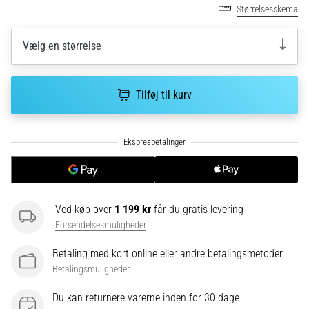
korrekt,
Størrelsesskema
hvor
bruges
Vælg en størrelse
den…
6. 8. 2026
Tilføj til kurv
•
8 min. Læsning
Løberknæ:
Årsager,
behandling
og
Ved køb over
1 199 kr
får du gratis levering
forebyggelse
Forsendelsesmuligheder
Løberknæ,
også
Betaling med kort online eller andre betalingsmetoder
kendt
Betalingsmuligheder
som
iliotibialbåndsyndrom
Du kan returnere varerne inden for 30 dage
(ITBS),