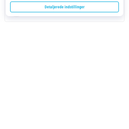
Parametre
Beskrivelse
Mere fra ASICS
ASICS
Send produktanmeldelse
Send produktanmeldelse
Vi vil meget gerne læse din mening
Spørgsmål
Spørgsmål
Spørg os om alt