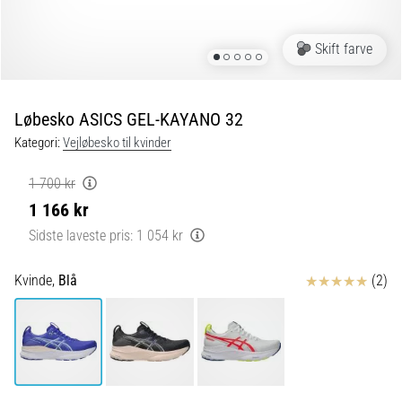
er
de,
Skift farve
og
hvordan
udføres
Løbesko ASICS GEL-KAYANO 32
de?
Kategori:
Vejløbesko til kvinder
I
praksis
1 700 kr
tester
1 166 kr
shuttle
run-
Sidste laveste pris:
1 054 kr
testen
hurtighed,
Anmeldelser
Kvinde,
Blå
(2)
smidighed
og
retningsskift.
Hvordan
udføres
den