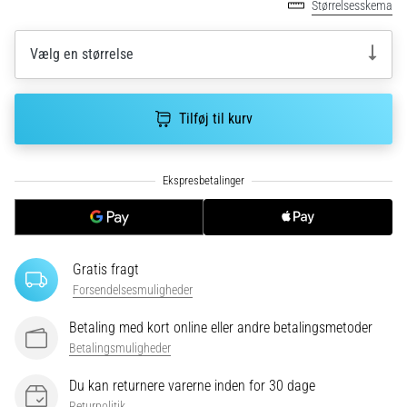
Størrelsesskema
korrekt,
hvor
bruges
Vælg en størrelse
den…
Tilføj til kurv
6. 8. 2026
•
8 min. Læsning
Løberknæ:
Årsager,
behandling
og
Gratis fragt
forebyggelse
Forsendelsesmuligheder
Løberknæ,
også
Betaling med kort online eller andre betalingsmetoder
kendt
Betalingsmuligheder
som
iliotibialbåndsyndrom
Du kan returnere varerne inden for 30 dage
(ITBS),
Returpolitik