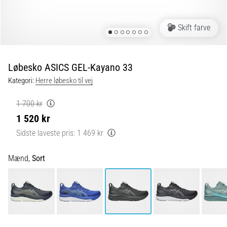
er
de,
Skift farve
og
hvordan
udføres
Løbesko ASICS GEL-Kayano 33
de?
Kategori:
Herre løbesko til vej
I
praksis
1 700 kr
tester
1 520 kr
shuttle
run-
Sidste laveste pris:
1 469 kr
testen
hurtighed,
Mænd,
Sort
smidighed
og
retningsskift.
Hvordan
udføres
den