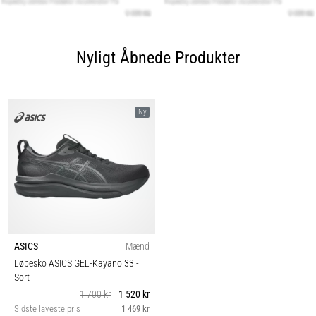
Nyligt Åbnede Produkter
Ny
ASICS
Mænd
Løbesko ASICS GEL-Kayano 33
-
Sort
1 700 kr
1 520 kr
Sidste laveste pris
1 469 kr