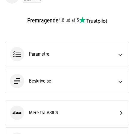
er
et
meget
Fremragende
4.8 ud af 5
almindeligt
helbredsproblem,
som
løbere
oplever.
Parametre
…
Vis
Beskrivelse
alle
artikler
Mere fra ASICS
ASICS