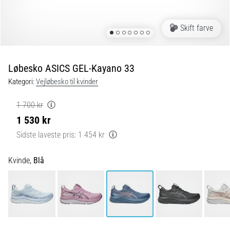
er
de,
Skift farve
og
hvordan
udføres
Løbesko ASICS GEL-Kayano 33
de?
Kategori:
Vejløbesko til kvinder
I
praksis
1 700 kr
tester
1 530 kr
shuttle
run-
Sidste laveste pris:
1 454 kr
testen
hurtighed,
Kvinde,
Blå
smidighed
og
retningsskift.
Hvordan
udføres
den