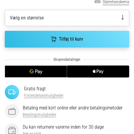
Størrelsesskema
korrekt,
hvor
bruges
Vælg en størrelse
den…
Tilføj til kurv
6. 8. 2026
•
8 min. Læsning
Løberknæ:
Årsager,
behandling
og
Gratis fragt
forebyggelse
Forsendelsesmuligheder
Løberknæ,
også
Betaling med kort online eller andre betalingsmetoder
kendt
Betalingsmuligheder
som
iliotibialbåndsyndrom
Du kan returnere varerne inden for 30 dage
(ITBS),
Returpolitik