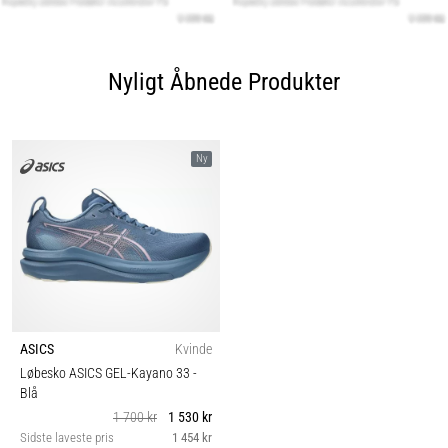
Nyligt Åbnede Produkter
Ny
ASICS
Kvinde
Løbesko ASICS GEL-Kayano 33
-
Blå
1 700 kr
1 530 kr
Sidste laveste pris
1 454 kr