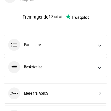
er
et
meget
Fremragende
4.8 ud af 5
almindeligt
helbredsproblem,
som
løbere
oplever.
Parametre
…
Vis
Beskrivelse
alle
artikler
Mere fra ASICS
ASICS