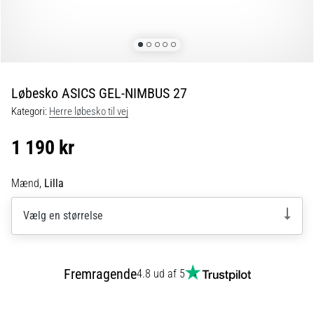
6 min. Læsning
Plantar
fasciitis:
Symptomer,
årsager
Løbesko ASICS GEL-NIMBUS 27
og
Kategori:
Herre løbesko til vej
behandling
Oplever
1 190 kr
du
skarpe
hælsmerter
Mænd,
Lilla
under
eller
Vælg en størrelse
efter
dit
løb?
Fremragende
4.8 ud af 5
En
af
de