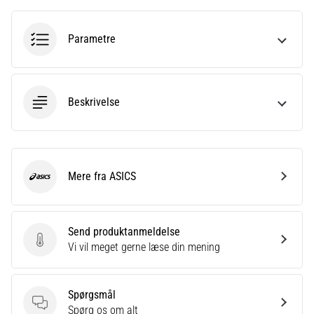
hyppigste
årsager
er
Parametre
plantar
fasciitis.
Hvad
skyldes…
Beskrivelse
5. 8. 2026
•
9 min. Læsning
Mere fra ASICS
ASICS
Kulhydrat-
superkompensation:
Hvordan
Send produktanmeldelse
påvirker
Send produktanmeldelse
Vi vil meget gerne læse din mening
det
din
løbspræstation?
Spørgsmål
Spørgsmål
Spørg os om alt