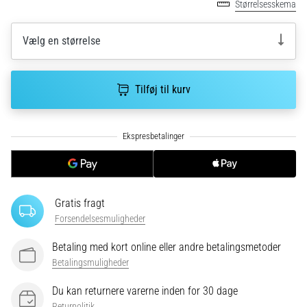
Størrelsesskema
korrekt,
hvor
bruges
Vælg en størrelse
den…
Tilføj til kurv
6. 8. 2026
•
8 min. Læsning
Løberknæ:
Årsager,
behandling
og
Gratis fragt
forebyggelse
Forsendelsesmuligheder
Løberknæ,
også
Betaling med kort online eller andre betalingsmetoder
kendt
Betalingsmuligheder
som
iliotibialbåndsyndrom
Du kan returnere varerne inden for 30 dage
(ITBS),
Returpolitik