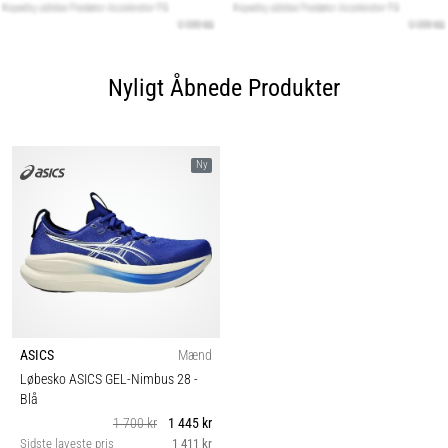
Nyligt Åbnede Produkter
Ny
ASICS
Mænd
Løbesko ASICS GEL-Nimbus 28
-
Blå
1 700 kr
1 445 kr
Sidste laveste pris
1 411 kr