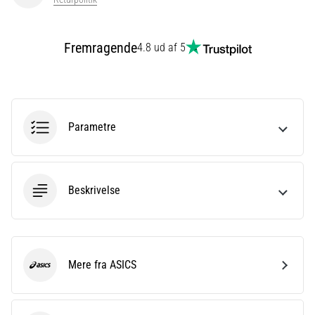
er
et
meget
Fremragende
4.8 ud af 5
almindeligt
helbredsproblem,
som
løbere
oplever.
Parametre
…
Vis
Beskrivelse
alle
artikler
Mere fra ASICS
ASICS