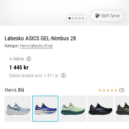
er
de,
Skift farve
og
hvordan
udføres
Løbesko ASICS GEL-Nimbus 28
de?
Kategori:
Herre løbesko til vej
I
praksis
1 700 kr
tester
1 445 kr
shuttle
run-
Sidste laveste pris:
1 411 kr
testen
hurtighed,
Anmeldelser
Mænd,
Blå
(3)
smidighed
og
retningsskift.
Hvordan
udføres
den