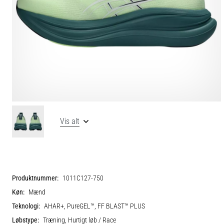
Vis alt
Produktnummer:
1011C127-750
Køn:
Mænd
Teknologi:
AHAR+, PureGEL™, FF BLAST™ PLUS
Løbstype:
Træning, Hurtigt løb / Race