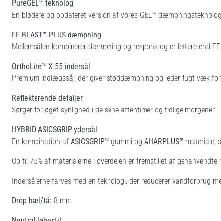
PureGEL™ teknologi
En blødere og opdateret version af vores GEL™ dæmpningsteknologi
FF BLAST™ PLUS dæmpning
Mellemsålen kombinerer dæmpning og respons og er lettere end F
OrthoLite™ X-55 indersål
Premium indlægssål, der giver støddæmpning og leder fugt væk for a
Reflekterende detaljer
Sørger for øget synlighed i de sene aftentimer og tidlige morgener.
HYBRID ASICSGRIP ydersål
En kombination af
ASICSGRIP™
gummi og
AHARPLUS™
materiale, 
Op til 75% af materialerne i overdelen er fremstillet af genanvendte
Indersålerne farves med en teknologi, der reducerer vandforbrug me
Drop hæl/tå:
8 mm
Neutral løbestil