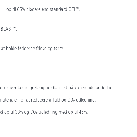
 – op til 65% blødere end standard GEL™.
F BLAST™.
t holde fødderne friske og tørre.
som giver bedre greb og holdbarhed på varierende underlag.
 materialer for at reducere affald og CO₂-udledning.
d op til 33% og CO₂-udledning med op til 45%.