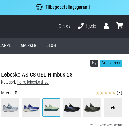
Tilbagebetalingsgaranti
Om os
Hjælp
Bruger
kurv
LAPPET
MÆRKER
BLOG
Ny
Gratis fragt
Løbesko ASICS GEL-Nimbus 28
Kategori:
Herre løbesko til vej
Anmeldelser
Mænd,
Gul
(3)
+6
Størrelsesskema