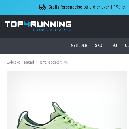
Gratis forsendelse
på ordrer over 1 199 kr
Top4Running.dk
NYHEDER
SKO
TØJ
U
Løbesko
Mænd
Herre løbesko til vej