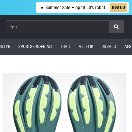
☀️ Summer Sale – op til 60% rabat.
KØB NU
Søg
DSTYR
SPORTSERNÆRING
TRAIL
ATLETIK
UDSALG
AFS