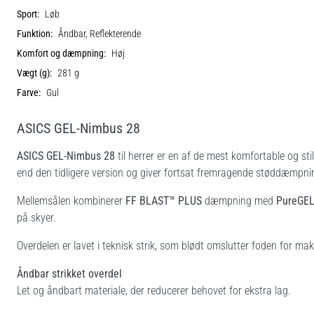
Sport:
Løb
Funktion:
Åndbar, Reflekterende
Komfort og dæmpning:
Høj
Vægt (g):
281 g
Farve:
Gul
ASICS GEL-Nimbus 28
ASICS GEL-Nimbus 28
til herrer er en af de mest komfortable og sti
end den tidligere version og giver fortsat fremragende støddæmpning
Mellemsålen kombinerer
FF BLAST™ PLUS
dæmpning med
PureGE
på skyer.
Overdelen er lavet i teknisk strik, som blødt omslutter foden for ma
Åndbar strikket overdel
Let og åndbart materiale, der reducerer behovet for ekstra lag.