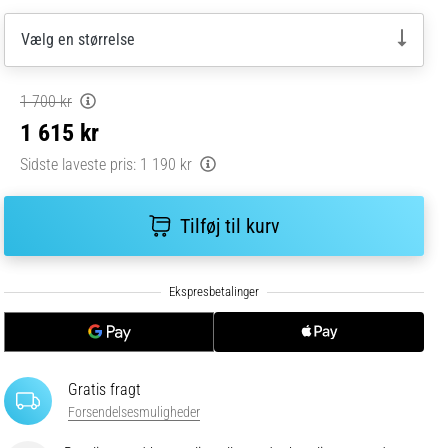
Vælg en størrelse
1 700 kr
1 615 kr
Sidste laveste pris:
1 190 kr
Tilføj til kurv
Gratis fragt
Forsendelsesmuligheder