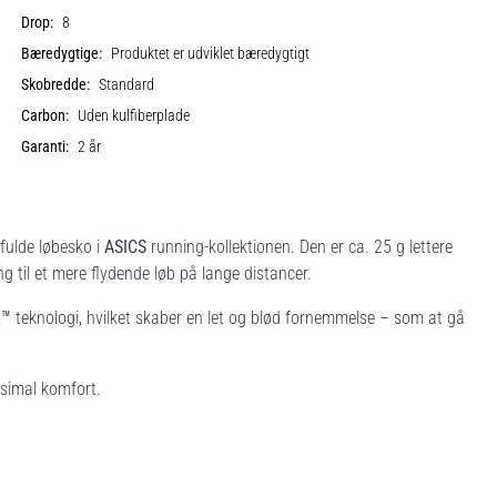
Drop:
8
Bæredygtige:
Produktet er udviklet bæredygtigt
Skobredde:
Standard
Carbon:
Uden kulfiberplade
Garanti:
2 år
lfulde løbesko i
ASICS
running-kollektionen. Den er ca. 25 g lettere
 til et mere flydende løb på lange distancer.
L™
teknologi, hvilket skaber en let og blød fornemmelse – som at gå
ksimal komfort.