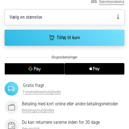
Størrelsesskema
korrekt,
hvor
bruges
Vælg en størrelse
den…
Tilføj til kurv
6. 8. 2026
•
8 min. Læsning
Løberknæ:
Årsager,
behandling
og
Gratis fragt
forebyggelse
Forsendelsesmuligheder
Løberknæ,
også
Betaling med kort online eller andre betalingsmetoder
kendt
Betalingsmuligheder
som
iliotibialbåndsyndrom
Du kan returnere varerne inden for 30 dage
(ITBS),
Returpolitik