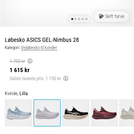
er
de,
Skift farve
og
hvordan
udføres
Løbesko ASICS GEL-Nimbus 28
de?
Kategori:
Vejløbesko til kvinder
I
praksis
1 700 kr
tester
1 615 kr
shuttle
run-
Sidste laveste pris:
1 190 kr
testen
hurtighed,
Kvinde,
Lilla
smidighed
og
retningsskift.
Hvordan
udføres
den