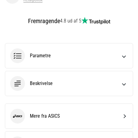
er
et
meget
Fremragende
4.8 ud af 5
almindeligt
helbredsproblem,
som
løbere
oplever.
Parametre
…
Vis
Beskrivelse
alle
artikler
Mere fra ASICS
ASICS