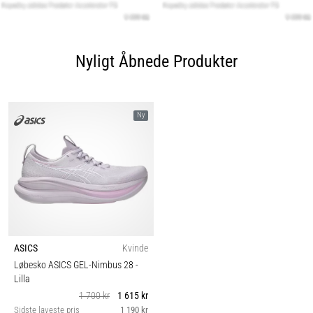
Nyligt Åbnede Produkter
Ny
ASICS
Kvinde
Løbesko ASICS GEL-Nimbus 28
-
Lilla
1 700 kr
1 615 kr
Sidste laveste pris
1 190 kr