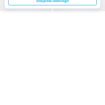
Nyligt Åbnede Produkter
Bæredygtighed
Rabat
ASICS
Mænd