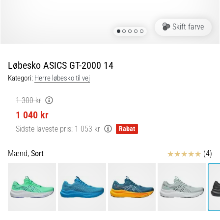
og
efter
løb
Skift farve
Knæsmerter
vil
ramme
Løbesko ASICS GT-2000 14
enhver
Kategori:
Herre løbesko til vej
løber
mindst
1 300 kr
én
1 040 kr
gang
i
Sidste laveste pris:
1 053 kr
Rabat
livet,
uanset
Anmeldelser
Mænd,
Sort
(4)
om
man
er
amatør
eller
professionel.