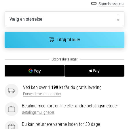
Hvad
Størrelsesskema
er
de
Vælg en størrelse
mest…
5. 8. 2026
Tilføj til kurv
•
6 min. Læsning
Plantar
fasciitis:
Symptomer,
årsager
og
Ved køb over
1 199 kr
får du gratis levering
behandling
Forsendelsesmuligheder
Oplever
Betaling med kort online eller andre betalingsmetoder
du
Betalingsmuligheder
skarpe
hælsmerter
Du kan returnere varerne inden for 30 dage
under