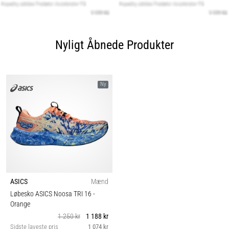
Nyligt Åbnede Produkter
Ny
ASICS
Mænd
Løbesko ASICS Noosa TRI 16
-
Orange
1 250 kr
1 188 kr
Sidste laveste pris
1 074 kr