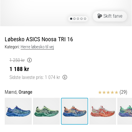
og
efter
løb
Skift farve
Knæsmerter
vil
ramme
Løbesko ASICS Noosa TRI 16
enhver
Kategori:
Herre løbesko til vej
løber
mindst
1 250 kr
én
1 188 kr
gang
i
Sidste laveste pris:
1 074 kr
livet,
uanset
Anmeldelser
Mænd,
Orange
(29)
om
man
er
amatør
eller
professionel.