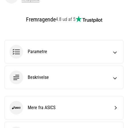
eller
efter
dit
Fremragende
4.8 ud af 5
løb?
En
af
de
hyppigste
Parametre
årsager
er
plantar
fasciitis.
Beskrivelse
Hvad
skyldes…
Vis
Mere fra ASICS
ASICS
alle
artikler