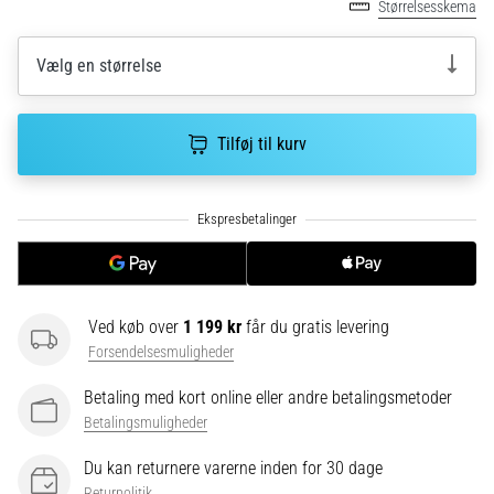
Hvad
Størrelsesskema
er
de
Vælg en størrelse
mest…
5. 8. 2026
Tilføj til kurv
•
6 min. Læsning
Plantar
fasciitis:
Symptomer,
årsager
Ved køb over
1 199 kr
får du gratis levering
og
Forsendelsesmuligheder
behandling
Oplever
Betaling med kort online eller andre betalingsmetoder
du
Betalingsmuligheder
skarpe
hælsmerter
Du kan returnere varerne inden for 30 dage
under
Returpolitik