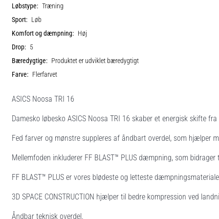
Løbstype:
Træning
Sport:
Løb
Komfort og dæmpning:
Høj
Drop:
5
Bæredygtige:
Produktet er udviklet bæredygtigt
Farve:
Flerfarvet
ASICS Noosa TRI 16
Damesko løbesko ASICS Noosa TRI 16 skaber et energisk skifte fra la
Fed farver og mønstre suppleres af åndbart overdel, som hjælper m
Mellemfoden inkluderer FF BLAST™ PLUS dæmpning, som bidrager til
FF BLAST™ PLUS er vores blødeste og letteste dæmpningsmateriale
3D SPACE CONSTRUCTION hjælper til bedre kompression ved landn
Åndbar teknisk overdel.