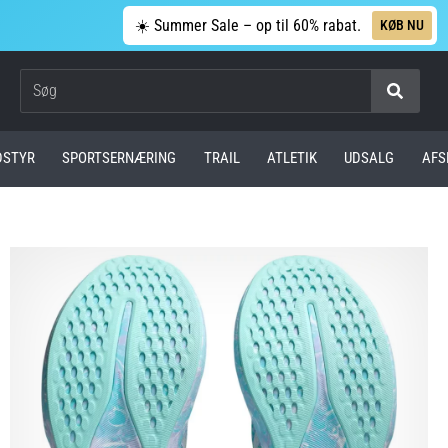
☀️ Summer Sale – op til 60% rabat.
KØB NU
Søg
DSTYR
SPORTSERNÆRING
TRAIL
ATLETIK
UDSALG
AFS