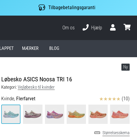
Tilbagebetalingsgaranti
Om os
Hjælp
Bruger
kurv
LAPPET
MÆRKER
BLOG
Ny
Løbesko ASICS Noosa TRI 16
Kategori:
Vejløbesko til kvinder
Anmeldelser
Kvinde,
Flerfarvet
(10)
Størrelsesskema