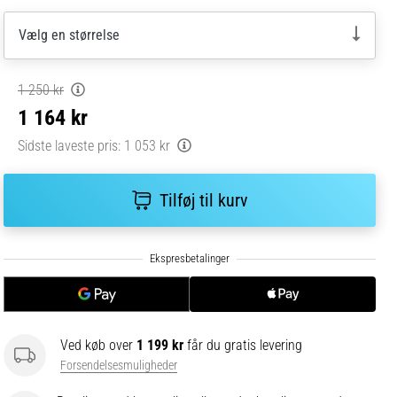
Vælg en størrelse
1 250 kr
1 164 kr
Sidste laveste pris:
1 053 kr
Tilføj til kurv
Ved køb over
1 199 kr
får du gratis levering
Forsendelsesmuligheder