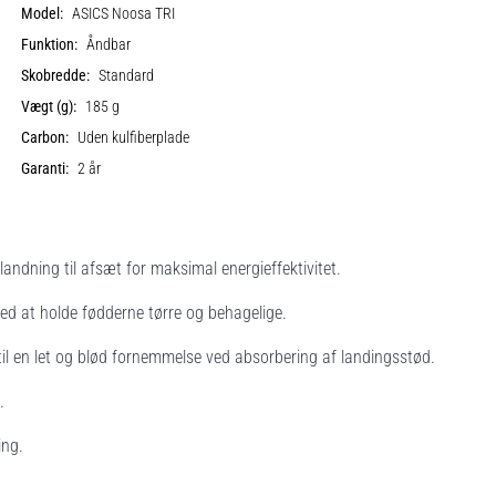
Model:
ASICS Noosa TRI
Funktion:
Åndbar
Skobredde:
Standard
Vægt (g):
185 g
Carbon:
Uden kulfiberplade
Garanti:
2 år
ndning til afsæt for maksimal energieffektivitet.
ed at holde fødderne tørre og behagelige.
 en let og blød fornemmelse ved absorbering af landingsstød.
.
ing.