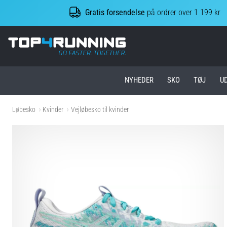
Gratis forsendelse
på ordrer over 1 199 kr
Top4Running.dk
NYHEDER
SKO
TØJ
U
Løbesko
Kvinder
Vejløbesko til kvinder