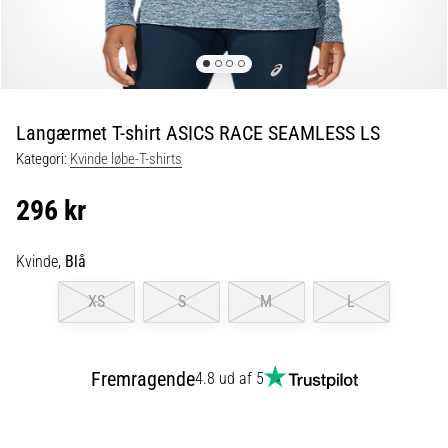
er
de,
og
hvordan
udføres
Langærmet T-shirt ASICS RACE SEAMLESS LS
de?
Kategori:
Kvinde løbe-T-shirts
I
praksis
296 kr
tester
shuttle
run-
Kvinde,
Blå
testen
XS
S
M
L
hurtighed,
smidighed
og
retningsskift.
Fremragende
4.8 ud af 5
Hvordan
udføres
den