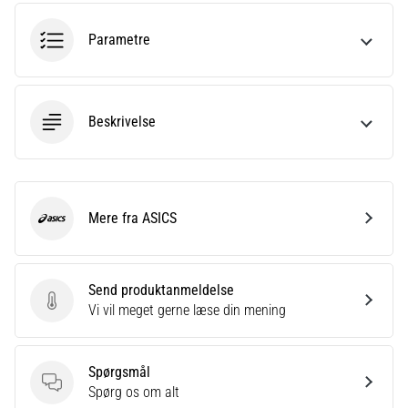
korrekt,
hvor
Parametre
bruges
den…
Beskrivelse
6. 8. 2026
•
8 min. Læsning
Løberknæ:
Årsager,
Mere fra ASICS
ASICS
behandling
og
forebyggelse
Send produktanmeldelse
Løberknæ,
Send produktanmeldelse
Vi vil meget gerne læse din mening
også
kendt
som
Spørgsmål
iliotibialbåndsyndrom
Spørgsmål
Spørg os om alt
(ITBS),