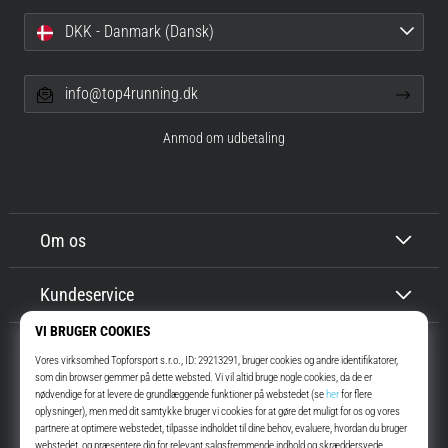
DKK - Danmark (Dansk)
info@top4running.dk
Anmod om udbetaling
Om os
Kundeservice
Top4Running.dk
I mere end 16 år har vi motiveret dig til at gå ud og løbe. Hurtigere. Med