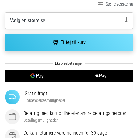
Hvad
Størrelsesskema
er
de
Vælg en størrelse
mest…
5. 8. 2026
Tilføj til kurv
•
6 min. Læsning
Plantar
fasciitis:
Symptomer,
årsager
og
Gratis fragt
behandling
Forsendelsesmuligheder
Oplever
Betaling med kort online eller andre betalingsmetoder
du
Betalingsmuligheder
skarpe
hælsmerter
Du kan returnere varerne inden for 30 dage
under