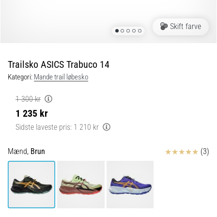
og
efter
løb
Skift farve
Knæsmerter
vil
ramme
Trailsko ASICS Trabuco 14
enhver
Kategori:
Mande trail løbesko
løber
mindst
1 300 kr
én
1 235 kr
gang
i
Sidste laveste pris:
1 210 kr
livet,
uanset
Anmeldelser
Mænd,
Brun
(3)
om
man
er
amatør
eller
professionel.