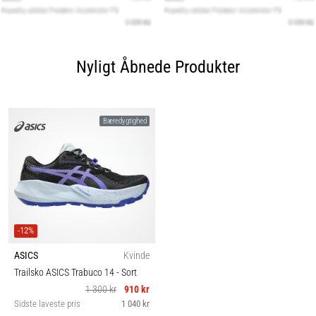
Nyligt Åbnede Produkter
Bæredygtighed
-12%
ASICS
Kvinde
Trailsko ASICS Trabuco 14
- Sort
1 300 kr
910 kr
Sidste laveste pris
1 040 kr