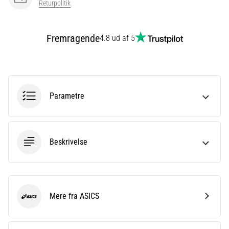
Returpolitik
er
et
meget
Fremragende
4.8 ud af 5
almindeligt
helbredsproblem,
som
løbere
oplever.
Parametre
…
Vis
Beskrivelse
alle
artikler
Mere fra ASICS
ASICS