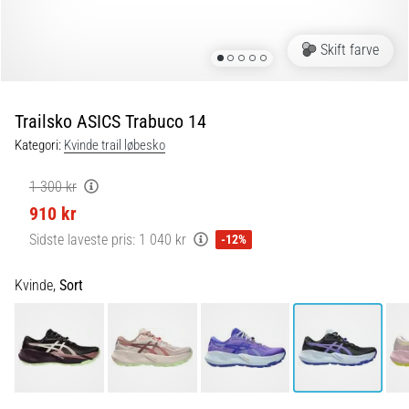
er
de,
Skift farve
og
hvordan
udføres
Trailsko ASICS Trabuco 14
de?
Kategori:
Kvinde trail løbesko
I
praksis
1 300 kr
tester
910 kr
shuttle
run-
Sidste laveste pris:
1 040 kr
-12%
testen
hurtighed,
Kvinde,
Sort
smidighed
og
retningsskift.
Hvordan
udføres
den