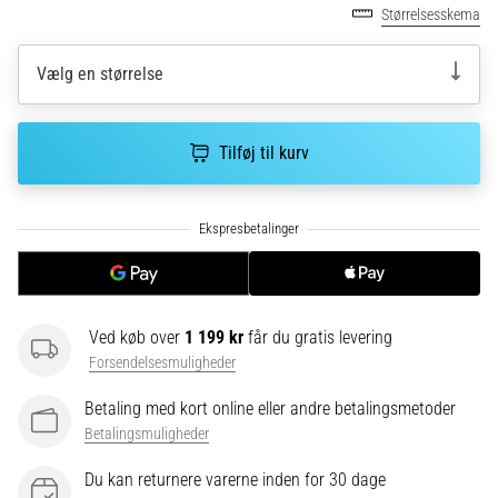
korrekt,
Størrelsesskema
hvor
bruges
Vælg en størrelse
den…
6. 8. 2026
Tilføj til kurv
•
8 min. Læsning
Løberknæ:
Årsager,
behandling
og
Ved køb over
1 199 kr
får du gratis levering
forebyggelse
Forsendelsesmuligheder
Løberknæ,
også
Betaling med kort online eller andre betalingsmetoder
kendt
Betalingsmuligheder
som
iliotibialbåndsyndrom
Du kan returnere varerne inden for 30 dage
(ITBS),