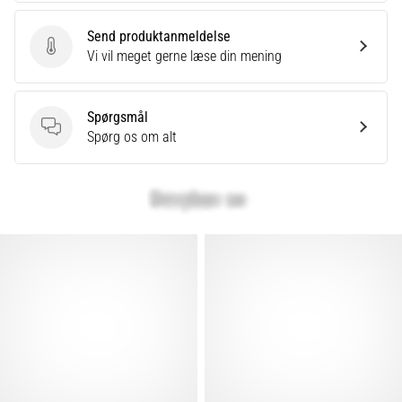
er
Send produktanmeldelse
et
Send produktanmeldelse
Vi vil meget gerne læse din mening
meget
almindeligt
helbredsproblem,
Spørgsmål
som
Spørgsmål
Spørg os om alt
løbere
oplever.
…
Vis
alle
artikler