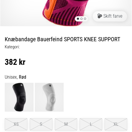
er
de,
Skift farve
og
hvordan
udføres
Knæbandage Bauerfeind SPORTS KNEE SUPPORT
de?
Kategori:
I
praksis
382 kr
tester
shuttle
run-
Unisex,
Rød
testen
hurtighed,
smidighed
og
retningsskift.
Hvordan
udføres
XS
S
M
L
XL
den