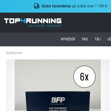
Gratis forsendelse
på ordrer over 1 199 kr
Top4Running.dk
NYHEDER
SKO
TØJ
U
Nyankomne