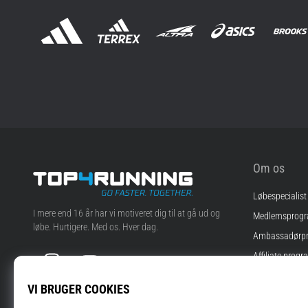
Om os
Løbespecialist
Top4Running.dk
I mere end 16 år har vi motiveret dig til at gå ud og
Medlemsprog
løbe. Hurtigere. Med os. Hver dag.
Ambassadørp
Instagram
YouTube
Affiliate progr
Jobs
Cookie-indstill