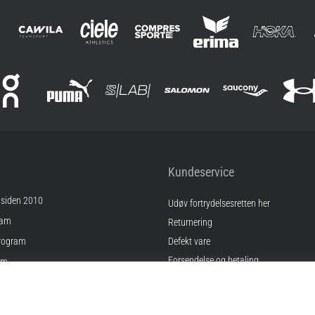
Kundeservice
 siden 2010
Udøv fortrydelsesretten her
ram
Returnering
rogram
Defekt vare
Forsendelse og betaling
am
Find den rigtige størrelse
Kontakt
inger