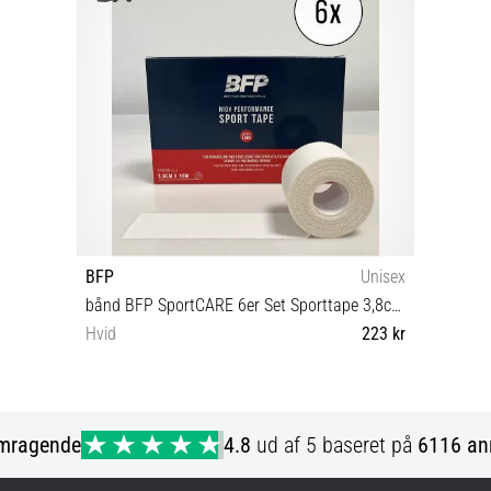
BFP
Unisex
bånd BFP SportCARE 6er Set Sporttape 3,8cmx10m
Hvid
223 kr
Universal størrelse
mragende
4.8
ud af 5 baseret på
6116 an