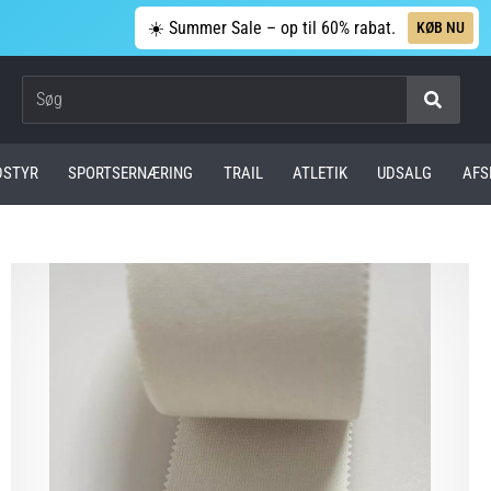
☀️ Summer Sale – op til 60% rabat.
KØB NU
Søg
DSTYR
SPORTSERNÆRING
TRAIL
ATLETIK
UDSALG
AFS