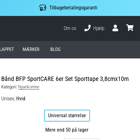
Tilbagebetalingsgaranti
Om os
Hjælp
Bruger
kurv
LAPPET
MÆRKER
BLOG
Bånd BFP SportCARE 6er Set Sporttape 3,8cmx10m
Kategori:
Nyankomne
Unisex,
Hvid
Universal størrelse
Mere end 50 på lager