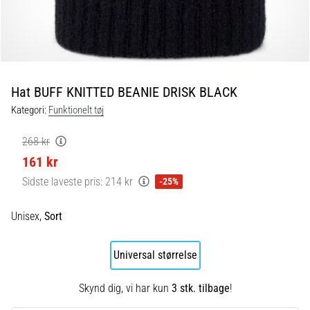
og
efter
løb
Knæsmerter
vil
ramme
Hat BUFF KNITTED BEANIE DRISK BLACK
enhver
Kategori:
Funktionelt tøj
løber
mindst
268 kr
én
161 kr
gang
i
Sidste laveste pris:
214 kr
-25%
livet,
uanset
Unisex,
Sort
om
man
er
Universal størrelse
amatør
eller
Skynd dig, vi har kun
3 stk. tilbage
!
professionel.