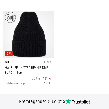
-25%
BUFF
Unisex
Hat BUFF KNITTED BEANIE DRISK
BLACK
- Sort
268 kr
161 kr
Sidste laveste pris
214 kr
Fremragende
4.8 ud af 5