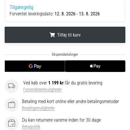
Hvad
Tilgængelig
er
Forventet leveringsdato:
12. 8. 2026 - 13. 8. 2026
de
mest…
Tilføj til kurv
5. 8. 2026
•
.
.
.
6 min. Læsning
Plantar
fasciitis:
Symptomer,
årsager
Ved køb over
1 199 kr
får du gratis levering
og
Forsendelsesmuligheder
behandling
Betaling med kort online eller andre betalingsmetoder
Oplever
Betalingsmuligheder
du
skarpe
Du kan returnere varerne inden for 30 dage
hælsmerter
Returpolitik
under