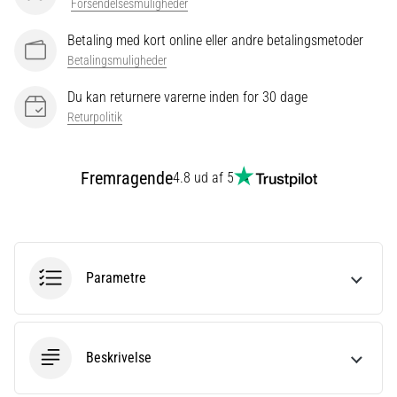
Forsendelsesmuligheder
maksimal
komfort
Betaling med kort online eller andre betalingsmetoder
til
Betalingsmuligheder
både…
Du kan returnere varerne inden for 30 dage
Returpolitik
Vis
alle
artikler
Fremragende
4.8 ud af 5
Parametre
Beskrivelse