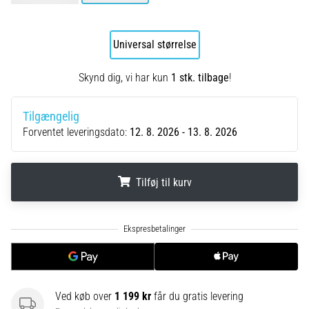
8 min. Læsning
Løbesko
Universal størrelse
med
ekstra
Skynd dig, vi har kun
1 stk. tilbage
!
støddæmpning
Hvilke
Tilgængelig
er
Forventet leveringsdato:
12. 8. 2026 - 13. 8. 2026
de
ABSOLUTTETOP-
modeller
inden
Tilføj til kurv
for
løbesko
.
.
.
med
ekstra
støddæmpning?
Oplev
sko
Ved køb over
1 199 kr
får du gratis levering
med