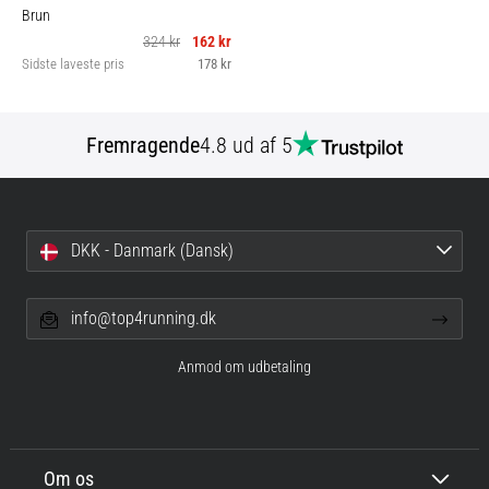
Brun
324 kr
162 kr
Sidste laveste pris
178 kr
Fremragende
4.8 ud af 5
DKK - Danmark (Dansk)
info@top4running.dk
Anmod om udbetaling
Om os