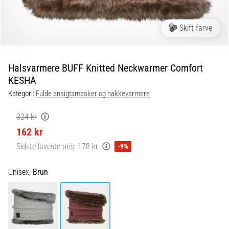
forebyggelse
Løberknæ,
Skift farve
også
kendt
som
Halsvarmere BUFF Knitted Neckwarmer Comfort
iliotibialbåndsyndrom
KESHA
(ITBS),
Kategori:
Fulde ansigtsmasker og nakkevarmere
er
et
meget
324 kr
almindeligt
162 kr
helbredsproblem,
Sidste laveste pris:
178 kr
-9%
som
løbere
Unisex,
Brun
oplever.
…
6. 8. 2026
•