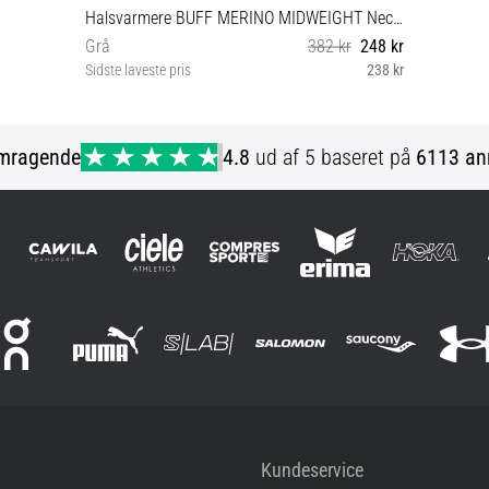
Halsvarmere BUFF MERINO MIDWEIGHT Neckwear
Grå
382 kr
248 kr
Sidste laveste pris
238 kr
Universal størrelse
mragende
4.8
ud af 5 baseret på
6113 an
Kundeservice