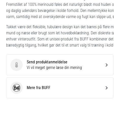
Fremstillet af 100% merinould føles det naturligt blødt mod huden o
og daglig udendørs bevægelse i kolde forhold. Den mellemtykke kons
varm, samtidig med at overskydende varme og fugt kan slippe ud, så d
Takket være det fleksible, tubulære design kan det bæres på flere 
mund og næse eller brugt som let hovedbeklædning. Den diskrete sø
enhver vinteroutfit. Som et unisex-produkt fra BUFF kombinerer det 
bæredygtig tilgang, hvilket gør det til et smart valg til træning i ko
Send produktanmeldelse
Send produktanmeldelse
Vi vil meget gerne læse din mening
Mere fra BUFF
BUFF