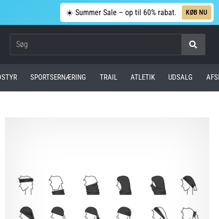
☀️ Summer Sale – op til 60% rabat.
KØB NU
Søg
DSTYR
SPORTSERNÆRING
TRAIL
ATLETIK
UDSALG
AFS