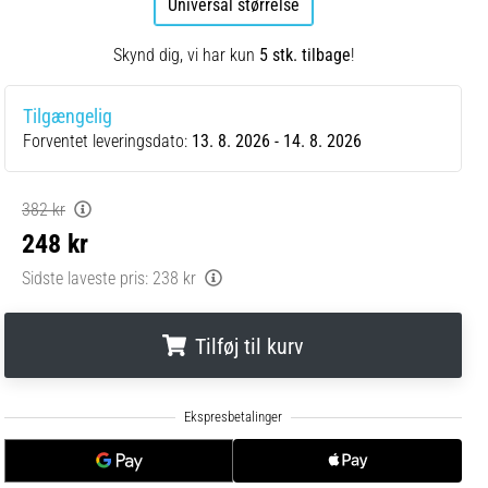
Universal størrelse
Skynd dig, vi har kun
5 stk. tilbage
!
Tilgængelig
Forventet leveringsdato:
13. 8. 2026 - 14. 8. 2026
382 kr
248 kr
Sidste laveste pris:
238 kr
Tilføj til kurv
.
.
.