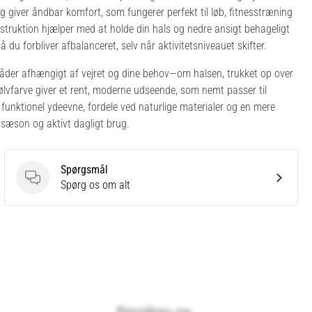
g giver åndbar komfort, som fungerer perfekt til løb, fitnesstræning
truktion hjælper med at holde din hals og nedre ansigt behageligt
u forbliver afbalanceret, selv når aktivitetsniveauet skifter.
måder afhængigt af vejret og dine behov—om halsen, trukket op over
lvfarve giver et rent, moderne udseende, som nemt passer til
funktionel ydeevne, fordele ved naturlige materialer og en mere
ld sæson og aktivt dagligt brug.
Spørgsmål
Spørgsmål
Spørg os om alt