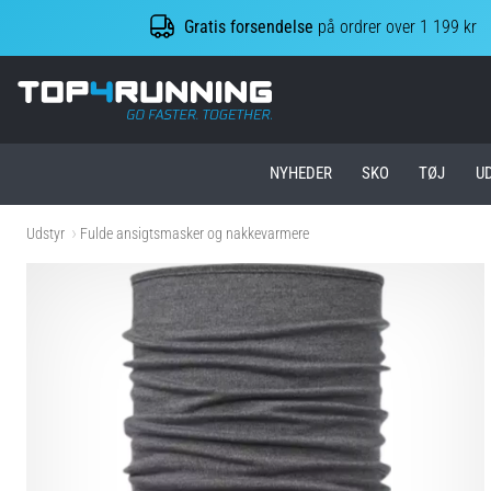
Gratis forsendelse
på ordrer over 1 199 kr
Top4Running.dk
NYHEDER
SKO
TØJ
U
Udstyr
Fulde ansigtsmasker og nakkevarmere