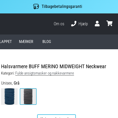
Tilbagebetalingsgaranti
Om os
Hjælp
Bruger
kurv
LAPPET
MÆRKER
BLOG
Halsvarmere BUFF MERINO MIDWEIGHT Neckwear
Kategori:
Fulde ansigtsmasker og nakkevarmere
Unisex,
Grå