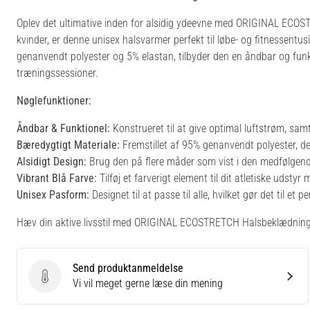
Oplev det ultimative inden for alsidig ydeevne med ORIGINAL ECO
kvinder, er denne unisex halsvarmer perfekt til løbe- og fitnessentus
genanvendt polyester og 5% elastan, tilbyder den en åndbar og funkt
træningssessioner.
Nøglefunktioner:
Åndbar & Funktionel:
Konstrueret til at give optimal luftstrøm, sa
Bæredygtigt Materiale:
Fremstillet af 95% genanvendt polyester, der
Alsidigt Design:
Brug den på flere måder som vist i den medfølgende gu
Vibrant Blå Farve:
Tilføj et farverigt element til dit atletiske udsty
Unisex Pasform:
Designet til at passe til alle, hvilket gør det til et p
Hæv din aktive livsstil med ORIGINAL ECOSTRETCH Halsbeklædninge
Send produktanmeldelse
Send produktanmeldelse
Vi vil meget gerne læse din mening