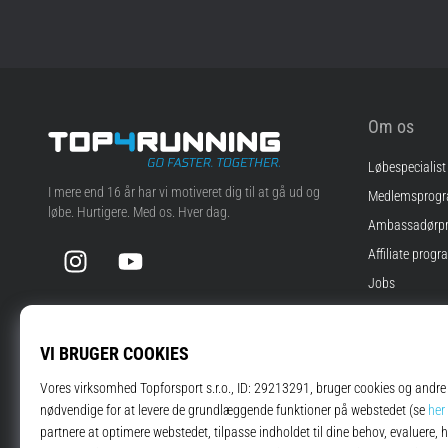
Om os
Løbespecialist
Top4Running.dk
I mere end 16 år har vi motiveret dig til at gå ud og
Medlemsprog
løbe. Hurtigere. Med os. Hver dag.
Ambassadørp
Instagram
YouTube
Affiliate progr
Jobs
Cookie-indstill
Vilkår og betin