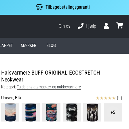
Tilbagebetalingsgaranti
Om os
Hjælp
Bruger
kurv
LAPPET
MÆRKER
BLOG
Halsvarmere BUFF ORIGINAL ECOSTRETCH
Neckwear
Kategori:
Fulde ansigtsmasker og nakkevarmere
Anmeldelser
Unisex,
Blå
(9)
+5