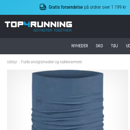
Gratis forsendelse
på ordrer over 1 199 kr
Top4Running.dk
NYHEDER
SKO
TØJ
U
Udstyr
Fulde ansigtsmasker og nakkevarmere