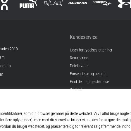
Kundeservice
 siden 2010
Udøv fortrydelsesretten her
ram
Returnering
rogram
Defekt vare
Forsendelse og betaling
am
Find den rigtige størrelse
Kontakt
inger
Ofte stillede spørgsmål
gelser
Privatlivspolitik
© 2010 – 2026
Top4Running.dk