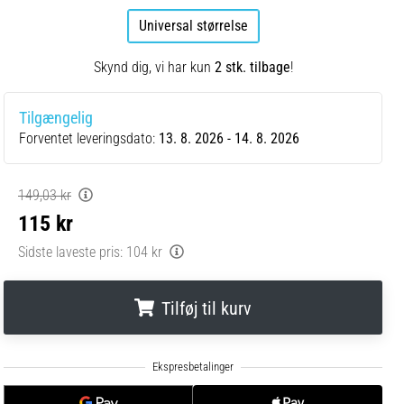
Universal størrelse
Skynd dig, vi har kun
2 stk. tilbage
!
Tilgængelig
Forventet leveringsdato:
13. 8. 2026 - 14. 8. 2026
149,03 kr
115 kr
Sidste laveste pris:
104 kr
Tilføj til kurv
.
.
.