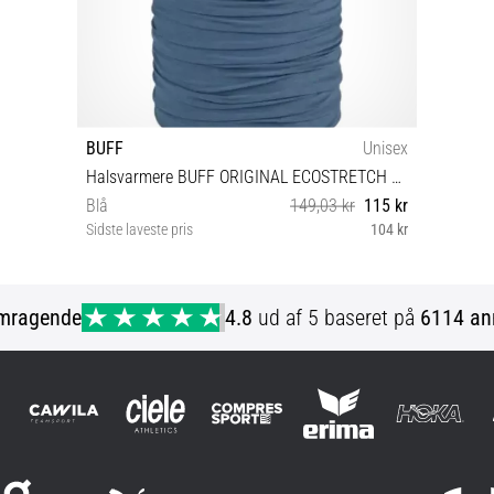
BUFF
Unisex
Halsvarmere BUFF ORIGINAL ECOSTRETCH Neckwear
Blå
149,03 kr
115 kr
Sidste laveste pris
104 kr
Universal størrelse
mragende
4.8
ud af 5 baseret på
6114 an