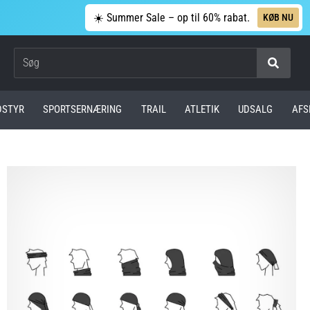
☀️ Summer Sale – op til 60% rabat.
KØB NU
Søg
DSTYR
SPORTSERNÆRING
TRAIL
ATLETIK
UDSALG
AFS