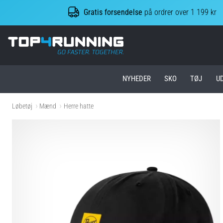
Gratis forsendelse
på ordrer over 1 199 kr
Top4Running.dk
NYHEDER
SKO
TØJ
U
Løbetøj
Mænd
Herre hatte