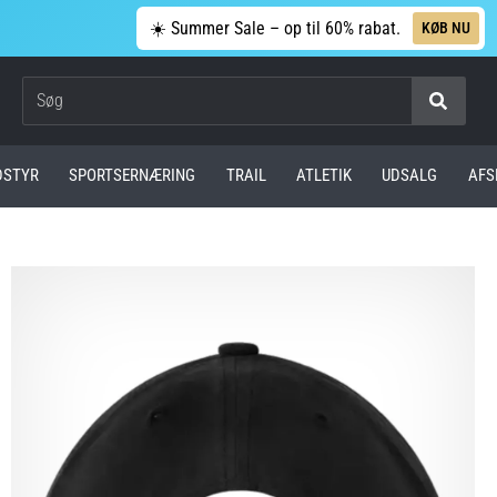
☀️ Summer Sale – op til 60% rabat.
KØB NU
Søg
DSTYR
SPORTSERNÆRING
TRAIL
ATLETIK
UDSALG
AFS