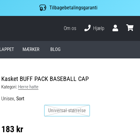
Tilbagebetalingsgaranti
Om os
Hjælp
Bruger
kurv
LAPPET
MÆRKER
BLOG
Kasket BUFF PACK BASEBALL CAP
Kategori:
Herre hatte
Unisex,
Sort
Universal størrelse
183 kr