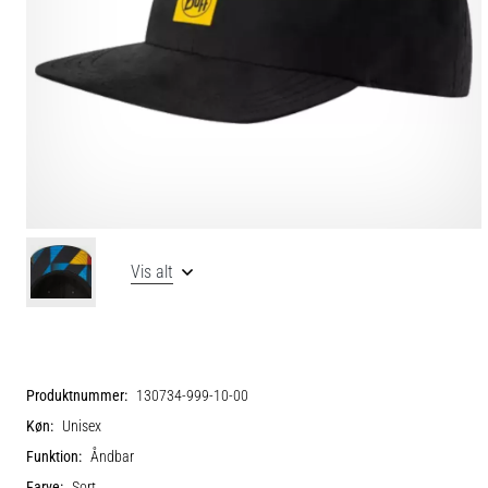
Vis alt
Produktnummer:
130734-999-10-00
Køn:
Unisex
Funktion:
Åndbar
Farve:
Sort