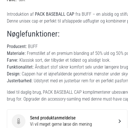
Introduktion af
PACK BASEBALL CAP
fra BUFF – en alsidig og stil
Denne unisex cap er perfekt til afslappede udflugter og kombinerer 
Nøglefunktioner:
Producent:
BUFF
Materiale:
Fremstillet af en premium blanding af 50% uld og 50% pol
Farve:
Klassisk sort, der tilbyder et tidløst og alsidigt look.
Funktionalitet:
Åndbart stof sikrer komfort selv under længere brug
Design:
Cappen har et iøjnefaldende geometrisk mønster under skyggen,
Justerbarhed:
Udstyret med en justerbar rem for en perfekt pasfor
Ideel til daglig brug, PACK BASEBALL CAP komplimenterer ubesværet 
brug for. Opgrader din accessory-samling med denne must-have ca
Send produktanmeldelse
Send produktanmeldelse
Vi vil meget gerne læse din mening