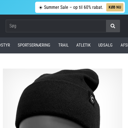
☀️ Summer Sale – op til 60% rabat.
KØB NU
Søg
DSTYR
SPORTSERNÆRING
TRAIL
ATLETIK
UDSALG
AFS