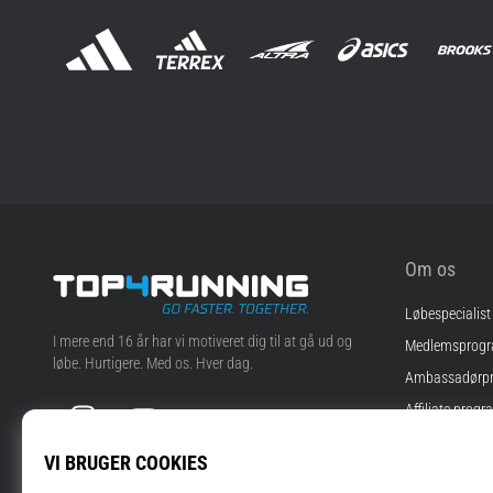
Om os
Løbespecialist
Top4Running.dk
I mere end 16 år har vi motiveret dig til at gå ud og
Medlemsprog
løbe. Hurtigere. Med os. Hver dag.
Ambassadørp
Instagram
YouTube
Affiliate progr
Jobs
Cookie-indstill