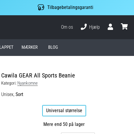
Tilbagebetalingsgaranti
Om os
Hjælp
Bruger
kurv
LAPPET
MÆRKER
BLOG
Cawila GEAR All Sports Beanie
Kategori:
Nyankomne
Unisex,
Sort
Universal størrelse
Mere end 50 på lager