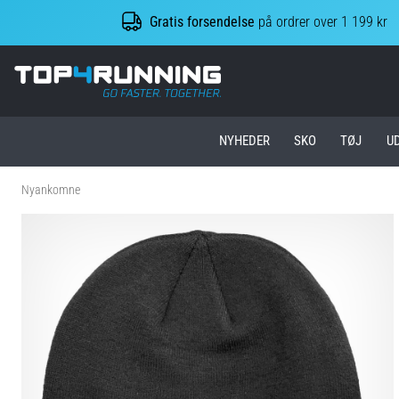
Gratis forsendelse
på ordrer over 1 199 kr
Top4Running.dk
NYHEDER
SKO
TØJ
U
Nyankomne