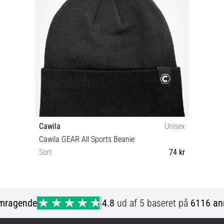
Cawila
Unisex
Cawila GEAR All Sports Beanie
Sort
74 kr
Universal størrelse
mragende
4.8
ud af 5 baseret på
6116 an