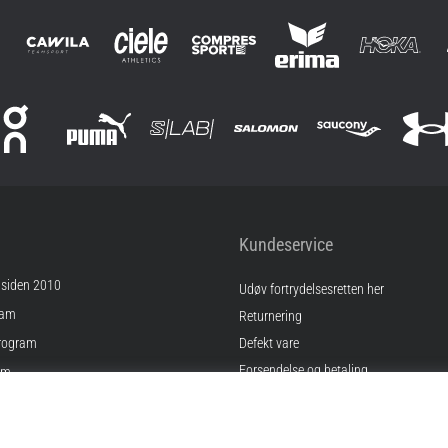
Kundeservice
 siden 2010
Udøv fortrydelsesretten her
ram
Returnering
rogram
Defekt vare
Forsendelse og betaling
am
Find den rigtige størrelse
Kontakt
inger