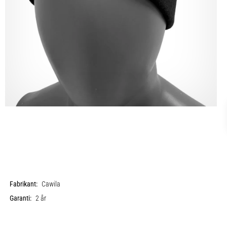
Fabrikant:
Cawila
Garanti:
2 år