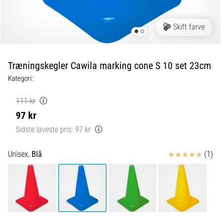
Hvilke
er
Skift farve
de
ABSOLUTTETOP-
modeller
Træningskegler Cawila marking cone S 10 set 23cm
inden
Kategori:
for
løbesko
med
111 kr
ekstra
97 kr
støddæmpning?
Sidste laveste pris:
97 kr
Oplev
sko
Anmeldelser
Unisex,
Blå
(1)
med
maksimal
komfort
til
både…