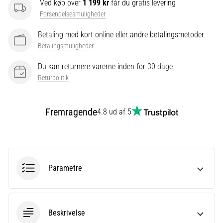
Ved køb over
1 199 kr
får du gratis levering
én
Forsendelsesmuligheder
gang
i
Betaling med kort online eller andre betalingsmetoder
livet,
Betalingsmuligheder
uanset
om
Du kan returnere varerne inden for 30 dage
man
Returpolitik
er
amatør
eller
Fremragende
4.8 ud af 5
professionel.
Hvad
er
de
mest…
Parametre
Vis
alle
Beskrivelse
artikler