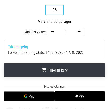
5. 8. 2026
•
OS
8 min. Læsning
De
Mere end 50 på lager
mest
Antal stykker:
almindelige
årsager
til
Tilgængelig
knæsmerter
Forventet leveringsdato:
14. 8. 2026 - 17. 8. 2026
under
og
efter
Tilføj til kurv
løb
Knæsmerter
.
.
.
vil
ramme
enhver
løber
mindst