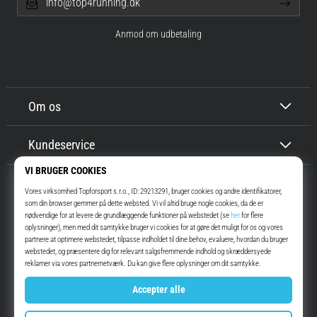
info@top4running.dk
Anmod om udbetaling
Om os
Kundeservice
Top4Running.dk
I mere end 16 år har vi motiveret dig til at gå ud og løbe. Hurtigere. Med
os. Hver dag.
Instagram
YouTube