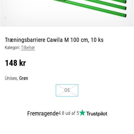
er
de,
og
hvordan
udføres
Træningsbarriere Cawila M 100 cm, 10 ks
de?
Kategori:
Tilbehør
I
praksis
148 kr
tester
shuttle
run-
Unisex,
Grøn
testen
OS
hurtighed,
smidighed
og
retningsskift.
Fremragende
4.8 ud af 5
Hvordan
udføres
den