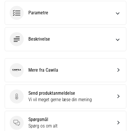
korrekt,
hvor
Parametre
bruges
den…
Beskrivelse
6. 8. 2026
•
8 min. Læsning
Løberknæ:
Årsager,
Mere fra Cawila
Cawila
behandling
og
forebyggelse
Send produktanmeldelse
Løberknæ,
Send produktanmeldelse
Vi vil meget gerne læse din mening
også
kendt
som
Spørgsmål
iliotibialbåndsyndrom
Spørgsmål
Spørg os om alt
(ITBS),