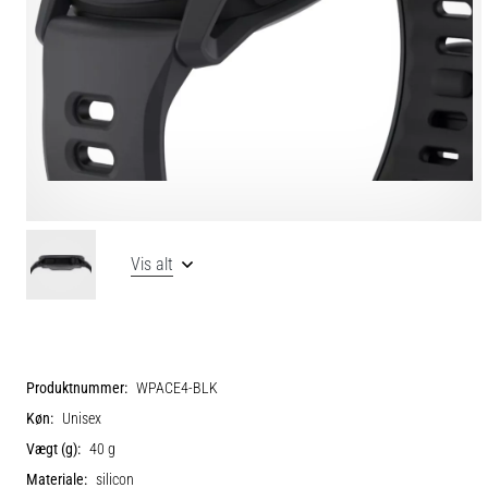
Vis alt
Produktnummer:
WPACE4-BLK
Køn:
Unisex
Vægt (g):
40 g
Materiale:
silicon