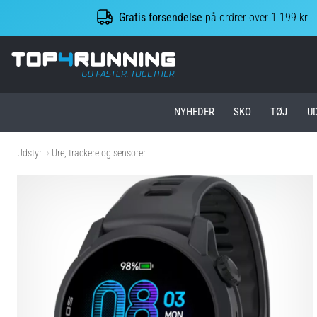
Gratis forsendelse
på ordrer over 1 199 kr
Top4Running.dk
NYHEDER
SKO
TØJ
U
Udstyr
Ure, trackere og sensorer