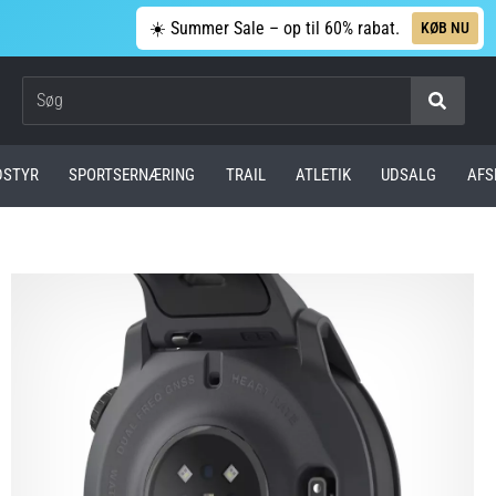
☀️ Summer Sale – op til 60% rabat.
KØB NU
Søg
DSTYR
SPORTSERNÆRING
TRAIL
ATLETIK
UDSALG
AFS