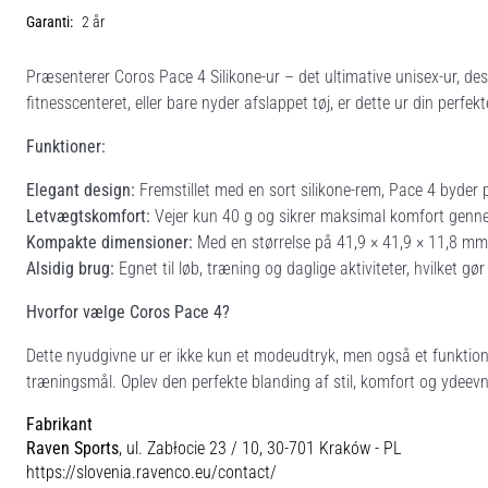
Garanti:
2 år
Præsenterer Coros Pace 4 Silikone-ur – det ultimative unisex-ur, desig
fitnesscenteret, eller bare nyder afslappet tøj, er dette ur din perfek
Funktioner:
Elegant design:
Fremstillet med en sort silikone-rem, Pace 4 byder p
Letvægtskomfort:
Vejer kun 40 g og sikrer maksimal komfort genn
Kompakte dimensioner:
Med en størrelse på 41,9 × 41,9 × 11,8 mm
Alsidig brug:
Egnet til løb, træning og daglige aktiviteter, hvilket gør
Hvorfor vælge Coros Pace 4?
Dette nyudgivne ur er ikke kun et modeudtryk, men også et funktionelt
træningsmål. Oplev den perfekte blanding af stil, komfort og ydeev
Fabrikant
Raven Sports
, ul. Zabłocie 23 / 10, 30-701 Kraków - PL
https://slovenia.ravenco.eu/contact/