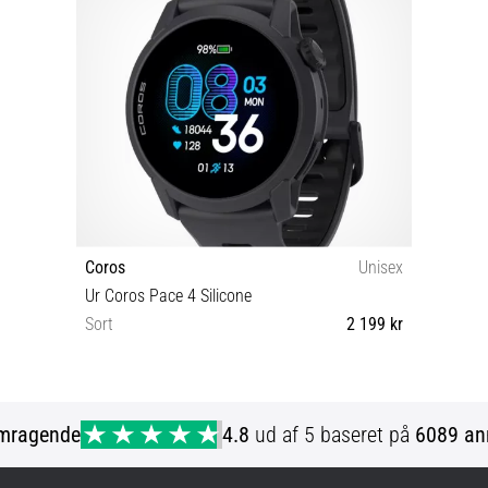
Coros
Unisex
Ur Coros Pace 4 Silicone
Sort
2 199 kr
OS
mragende
4.8
ud af 5 baseret på
6089 an