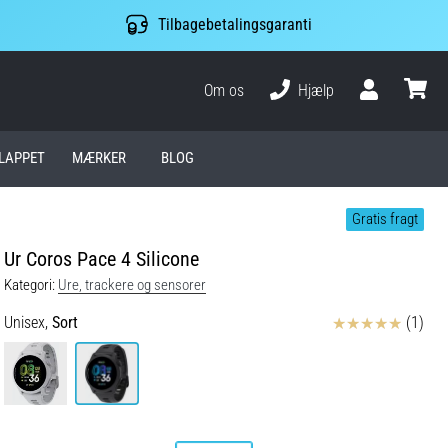
Tilbagebetalingsgaranti
Om os
Hjælp
Bruger
kurv
LAPPET
MÆRKER
BLOG
Gratis fragt
Ur Coros Pace 4 Silicone
Kategori:
Ure, trackere og sensorer
Anmeldelser
Unisex,
Sort
(1)