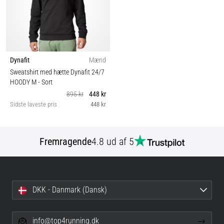
Dynafit
Mænd
Sweatshirt med hætte Dynafit 24/7
HOODY M
- Sort
895 kr
448 kr
Sidste laveste pris
448 kr
Fremragende
4.8 ud af 5
DKK - Danmark (Dansk)
info@top4running.dk