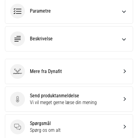
er
Parametre
et
meget
almindeligt
helbredsproblem,
Beskrivelse
som
løbere
oplever.
…
Mere fra Dynafit
Dynafit
Vis
alle
Send produktanmeldelse
artikler
Send produktanmeldelse
Vi vil meget gerne læse din mening
Spørgsmål
Spørgsmål
Spørg os om alt