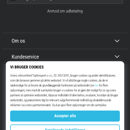
Anmod om udbetaling
Om os
Kundeservice
Top4Running.dk
I mere end 16 år har vi motiveret dig til at gå ud og løbe. Hurtigere. Med
os. Hver dag.
Instagram
YouTube