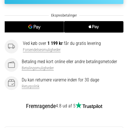
korrekt,
hvor
bruges
den…
6. 8. 2026
Ved køb over
1 199 kr
får du gratis levering
•
Forsendelsesmuligheder
8 min. Læsning
Løberknæ:
Betaling med kort online eller andre betalingsmetoder
Årsager,
Betalingsmuligheder
behandling
Du kan returnere varerne inden for 30 dage
og
Returpolitik
forebyggelse
Løberknæ,
også
Fremragende
4.8 ud af 5
kendt
som
iliotibialbåndsyndrom
(ITBS),