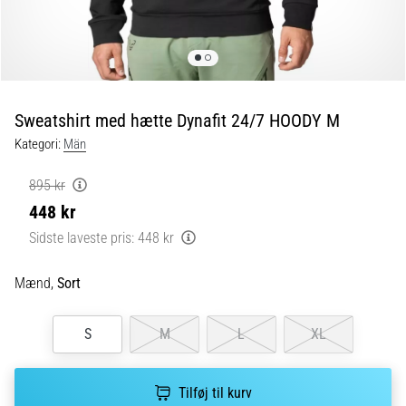
er
de,
og
hvordan
udføres
Sweatshirt med hætte Dynafit 24/7 HOODY M
de?
Kategori:
Män
I
praksis
895 kr
tester
448 kr
shuttle
run-
Sidste laveste pris:
448 kr
testen
hurtighed,
Mænd,
Sort
smidighed
og
S
M
L
XL
retningsskift.
Hvordan
udføres
Tilføj til kurv
den