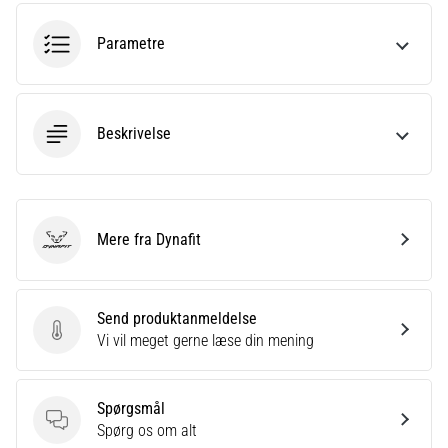
korrekt,
hvor
Parametre
bruges
den…
Beskrivelse
6. 8. 2026
•
8 min. Læsning
Løberknæ:
Årsager,
Mere fra Dynafit
Dynafit
behandling
og
forebyggelse
Send produktanmeldelse
Løberknæ,
Send produktanmeldelse
Vi vil meget gerne læse din mening
også
kendt
som
Spørgsmål
iliotibialbåndsyndrom
Spørgsmål
Spørg os om alt
(ITBS),