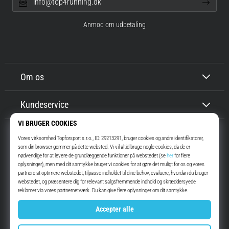
info@top4running.dk
Anmod om udbetaling
Om os
Kundeservice
Top4Running.dk
I mere end 16 år har vi motiveret dig til at gå ud og løbe. Hurtigere. Med
os. Hver dag.
Instagram
YouTube