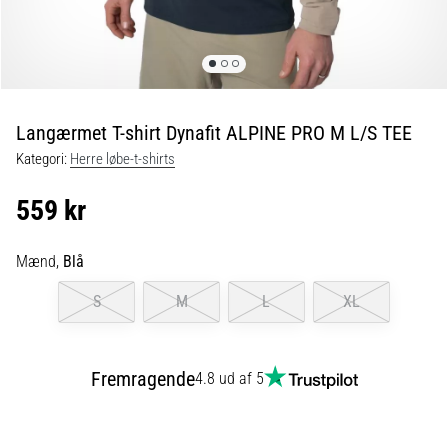
er
de,
og
hvordan
udføres
Langærmet T-shirt Dynafit ALPINE PRO M L/S TEE
de?
Kategori:
Herre løbe-t-shirts
I
praksis
559 kr
tester
shuttle
run-
Mænd,
Blå
testen
S
M
L
XL
hurtighed,
smidighed
og
retningsskift.
Fremragende
4.8 ud af 5
Hvordan
udføres
den