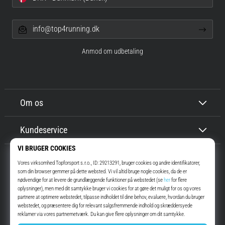
info@top4running.dk
Anmod om udbetaling
Om os
Kundeservice
Top4Running.dk
I mere end 16 år har vi motiveret dig til at gå ud og løbe. Hurtigere. Med
os. Hver dag.