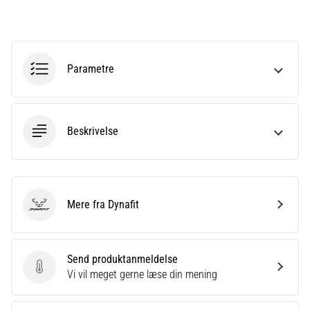
én
gang
i
livet,
Parametre
uanset
om
man
er
Beskrivelse
amatør
eller
professionel.
Hvad
er
Mere fra Dynafit
de
Dynafit
mest…
Send produktanmeldelse
Send produktanmeldelse
Vis
Vi vil meget gerne læse din mening
alle
artikler