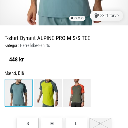
Hvilke
er
Skift farve
de
ABSOLUTTETOP-
modeller
T-shirt Dynafit ALPINE PRO M S/S TEE
inden
Kategori:
Herre løbe-t-shirts
for
løbesko
med
448 kr
ekstra
støddæmpning?
Mænd,
Blå
Oplev
sko
med
maksimal
komfort
til
både…
S
M
L
XL