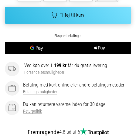
5. 8. 2026
•
Tilføj til kurv
8 min. Læsning
De
mest
almindelige
årsager
til
knæsmerter
Ved køb over
1 199 kr
får du gratis levering
under
Forsendelsesmuligheder
og
efter
Betaling med kort online eller andre betalingsmetoder
løb
Betalingsmuligheder
Knæsmerter
Du kan returnere varerne inden for 30 dage
vil
Returpolitik
ramme
enhver
løber
Fremragende
4.8 ud af 5
mindst