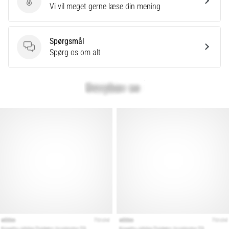
Send produktanmeldelse
Vi vil meget gerne læse din mening
eller
efter
dit
Spørgsmål
løb?
Spørgsmål
Spørg os om alt
En
af
de
hyppigste
årsager
er
plantar
fasciitis.
Hvad
skyldes…
Vis
alle
artikler