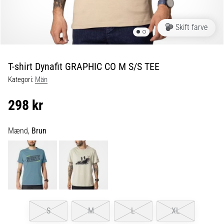
og
efter
løb
Skift farve
Knæsmerter
vil
ramme
T-shirt Dynafit GRAPHIC CO M S/S TEE
enhver
Kategori:
Män
løber
mindst
298 kr
én
gang
i
Mænd,
Brun
livet,
uanset
om
man
er
amatør
eller
S
M
L
XL
professionel.