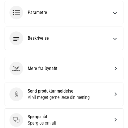
Hvad
er
Parametre
de
mest…
5. 8. 2026
Beskrivelse
•
6 min. Læsning
Plantar
fasciitis:
Mere fra Dynafit
Dynafit
Symptomer,
årsager
og
Send produktanmeldelse
behandling
Send produktanmeldelse
Vi vil meget gerne læse din mening
Oplever
du
skarpe
Spørgsmål
hælsmerter
Spørgsmål
Spørg os om alt
under