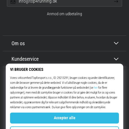
info@top4running.dk
Anmod om udbetaling
Om os
Kundeservice
Top4Running.dk
I mere end 16 år har vi motiveret dig til at gå ud og løbe. Hurtigere. Med
os. Hver dag.
Instagram
YouTube