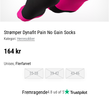
og
efter
løb
Knæsmerter
vil
ramme
Strømper Dynafit Pain No Gain Socks
enhver
Kategori:
Herresokker
løber
mindst
164 kr
én
gang
i
Unisex,
Flerfarvet
livet,
uanset
35-38
39-42
43-46
om
man
er
Fremragende
4.8 ud af 5
amatør
eller
professionel.