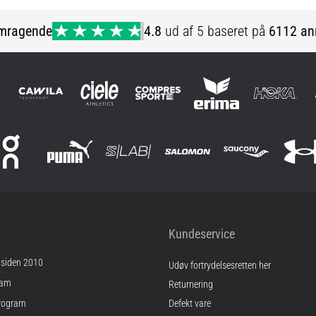
mragende
4.8
ud af 5 baseret på
6112 an
Kundeservice
 siden 2010
Udøv fortrydelsesretten her
ram
Returnering
rogram
Defekt vare