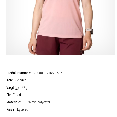
Produktnummer:
08-0000071650-6371
Køn:
Kvinder
Vægt (g):
72 g
Fit:
Fitted
Materiale:
100% rec. polyester
Farve:
Lyserød