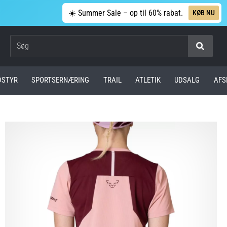
☀️ Summer Sale – op til 60% rabat.
KØB NU
Søg
DSTYR
SPORTSERNÆRING
TRAIL
ATLETIK
UDSALG
AFS