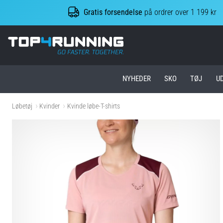
Gratis forsendelse
på ordrer over 1 199 kr
Top4Running.dk
NYHEDER
SKO
TØJ
U
Løbetøj
Kvinder
Kvinde løbe-T-shirts