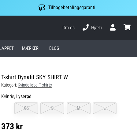
Tilbagebetalingsgaranti
Om os
Hjælp
Bruger
kurv
LAPPET
MÆRKER
BLOG
T-shirt Dynafit SKY SHIRT W
Kategori:
Kvinde løbe-T-shirts
Kvinde,
Lyserød
XS
S
M
L
373 kr