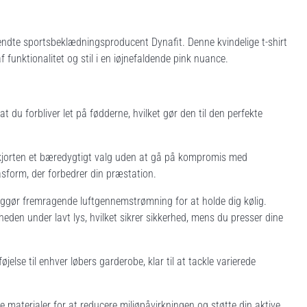
ndte sportsbeklædningsproducent Dynafit. Denne kvindelige t-shirt
f funktionalitet og stil i en iøjnefaldende pink nuance.
 du forbliver let på fødderne, hvilket gør den til den perfekte
skjorten et bæredygtigt valg uden at gå på kompromis med
asform, der forbedrer din præstation.
liggør fremragende luftgennemstrømning for at holde dig kølig.
heden under lavt lys, hvilket sikrer sikkerhed, mens du presser dine
lføjelse til enhver løbers garderobe, klar til at tackle varierede
 materialer for at reducere miljøpåvirkningen og støtte din aktive