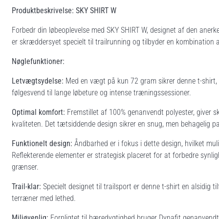
Produktbeskrivelse: SKY SHIRT W
Forbedr din løbeoplevelse med SKY SHIRT W, designet af den anerke
er skræddersyet specielt til trailrunning og tilbyder en kombination a
Nøglefunktioner:
Letvægtsydelse:
Med en vægt på kun 72 gram sikrer denne t-shirt, at
følgesvend til lange løbeture og intense træningssessioner.
Optimal komfort:
Fremstillet af 100% genanvendt polyester, giver 
kvaliteten. Det tætsiddende design sikrer en snug, men behagelig p
Funktionelt design:
Åndbarhed er i fokus i dette design, hvilket mu
Reflekterende elementer er strategisk placeret for at forbedre synlig
grænser.
Trail-klar:
Specielt designet til trailsport er denne t-shirt en alsidig ti
terræner med lethed.
Miljøvenlig:
Forpligtet til bæredygtighed bruger Dynafit genanvendte