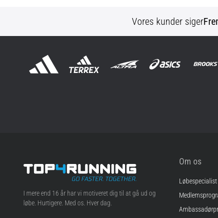
Vores kunder siger
Fre
Om os
Løbespecialist
Top4Running.dk
I mere end 16 år har vi motiveret dig til at gå ud og
Medlemsprog
løbe. Hurtigere. Med os. Hver dag.
Ambassadørp