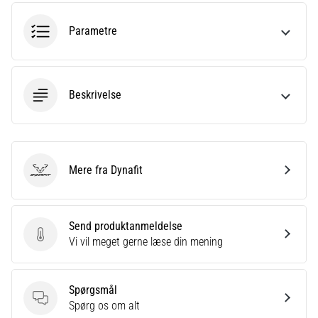
korrekt,
hvor
Parametre
bruges
den…
Beskrivelse
6. 8. 2026
•
8 min. Læsning
Løberknæ:
Årsager,
Mere fra Dynafit
Dynafit
behandling
og
forebyggelse
Send produktanmeldelse
Løberknæ,
Send produktanmeldelse
Vi vil meget gerne læse din mening
også
kendt
som
Spørgsmål
iliotibialbåndsyndrom
Spørgsmål
Spørg os om alt
(ITBS),