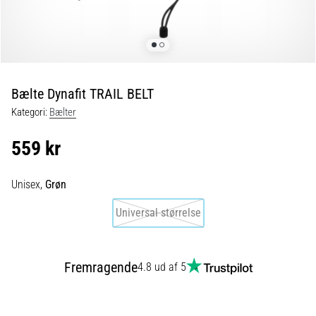
er
de,
og
hvordan
udføres
Bælte Dynafit TRAIL BELT
de?
Kategori:
Bælter
I
praksis
559 kr
tester
shuttle
run-
Unisex,
Grøn
testen
Universal størrelse
hurtighed,
smidighed
og
retningsskift.
Fremragende
4.8 ud af 5
Hvordan
udføres
den