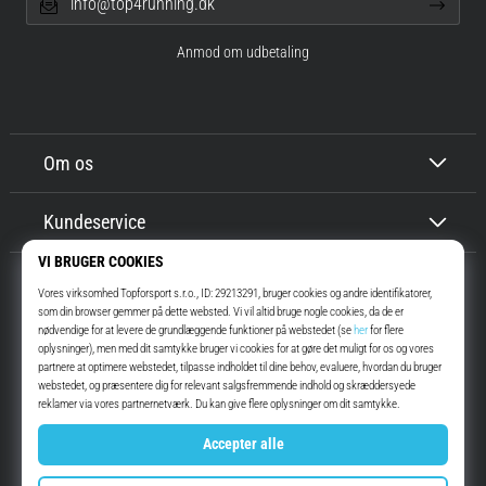
info@top4running.dk
Anmod om udbetaling
Om os
Kundeservice
Top4Running.dk
I mere end 16 år har vi motiveret dig til at gå ud og løbe. Hurtigere. Med
os. Hver dag.
Instagram
YouTube