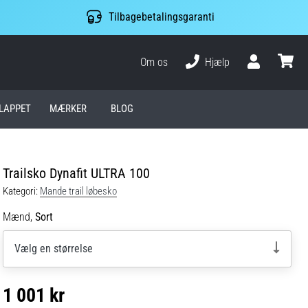
Tilbagebetalingsgaranti
Om os
Hjælp
Bruger
kurv
LAPPET
MÆRKER
BLOG
Trailsko Dynafit ULTRA 100
Kategori:
Mande trail løbesko
Mænd,
Sort
Vælg en størrelse
1 001 kr