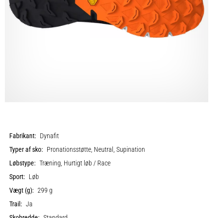
Fabrikant:
Dynafit
Typer af sko:
Pronationsstøtte, Neutral, Supination
Løbstype:
Træning, Hurtigt løb / Race
Sport:
Løb
Vægt (g):
299 g
Trail:
Ja
Skobredde:
Standard