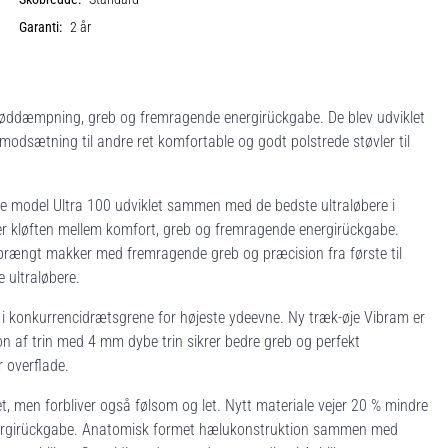
Garanti:
2 år
 støddæmpning, greb og fremragende energirückgabe. De blev udviklet
I modsætning til andre ret komfortable og godt polstrede støvler til
e nye model Ultra 100 udviklet sammen med de bedste ultraløbere i
ider kløften mellem komfort, greb og fremragende energirückgabe.
rængt makker med fremragende greb og præcision fra første til
 ultraløbere.
 i konkurrencidrætsgrene for højeste ydeevne. Ny træk-øje Vibram er
on af trin med 4 mm dybe trin sikrer bedre greb og perfekt
 overflade.
t, men forbliver også følsom og let. Nytt materiale vejer 20 % mindre
energirückgabe. Anatomisk formet hælukonstruktion sammen med