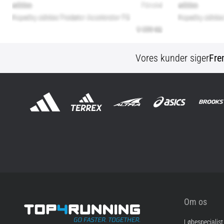
Vores kunder siger
Fre
Om os
Løbespecialist