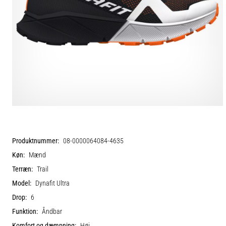
Produktnummer:
08-0000064084-4635
Køn:
Mænd
Terræn:
Trail
Model:
Dynafit Ultra
Drop:
6
Funktion:
Åndbar
Komfort og dæmpning:
Høj