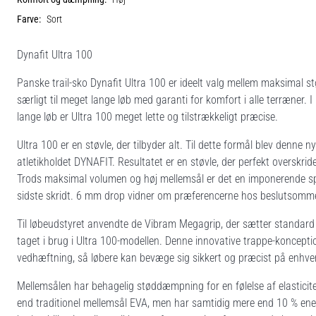
Farve:
Sort
Dynafit Ultra 100
Panske trail-sko Dynafit Ultra 100 er ideelt valg mellem maksimal
særligt til meget lange løb med garanti for komfort i alle terræner. 
lange løb er Ultra 100 meget lette og tilstrækkeligt præcise.
Ultra 100 er en støvle, der tilbyder alt. Til dette formål blev denn
atletikholdet DYNAFIT. Resultatet er en støvle, der perfekt overskr
Trods maksimal volumen og høj mellemsål er det en imponerende sp
sidste skridt. 6 mm drop vidner om præferencerne hos beslutsomme
Til løbeudstyret anvendte de Vibram Megagrip, der sætter standard
taget i brug i Ultra 100-modellen. Denne innovative trappe-koncep­ti
vedhæftning, så løbere kan bevæge sig sikkert og præcist på enhver
Mellemsålen har behagelig støddæmpning for en følelse af elasticite
end traditionel mellemsål EVA, men har samtidig mere end 10 % 