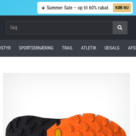
☀️ Summer Sale – op til 60% rabat.
KØB NU
Søg
DSTYR
SPORTSERNÆRING
TRAIL
ATLETIK
UDSALG
AFS