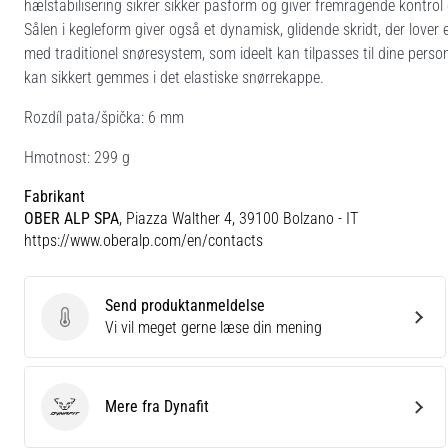
hælstabilisering sikrer sikker pasform og giver fremragende kontrol 
Sålen i kegleform giver også et dynamisk, glidende skridt, der lover 
med traditionel snøresystem, som ideelt kan tilpasses til dine pers
kan sikkert gemmes i det elastiske snørrekappe.
Rozdíl pata/špička: 6 mm
Hmotnost: 299 g
Fabrikant
OBER ALP SPA
, Piazza Walther 4, 39100 Bolzano - IT
https://www.oberalp.com/en/contacts
Send produktanmeldelse
Send produktanmeldelse
Vi vil meget gerne læse din mening
Mere fra Dynafit
Dynafit