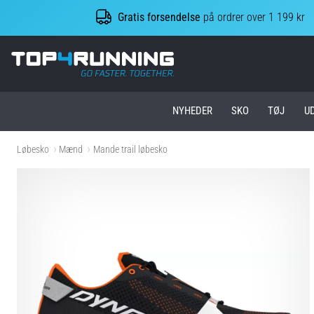
Gratis forsendelse
på ordrer over 1 199 kr
Top4Running.dk
NYHEDER
SKO
TØJ
U
Løbesko
Mænd
Mande trail løbesko