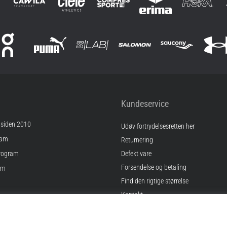
Kundeservice
 siden 2010
Udøv fortrydelsesretten her
ram
Returnering
rogram
Defekt vare
Forsendelse og betaling
am
Find den rigtige størrelse
Kontakt
inger
Ofte stillede spørgsmål
gelser
Privatlivspolitik