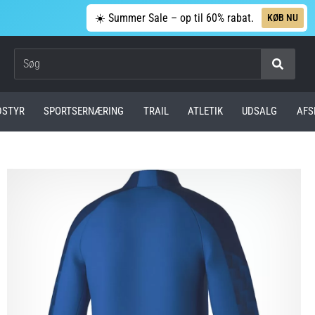
☀️ Summer Sale – op til 60% rabat.
KØB NU
Søg
DSTYR
SPORTSERNÆRING
TRAIL
ATLETIK
UDSALG
AFS