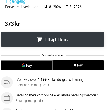
Tilgængelig
Forventet leveringsdato:
14. 8. 2026 - 17. 8. 2026
373 kr
Tilføj til kurv
.
.
.
Ved køb over
1 199 kr
får du gratis levering
Forsendelsesmuligheder
Betaling med kort online eller andre betalingsmetoder
Betalingsmuligheder