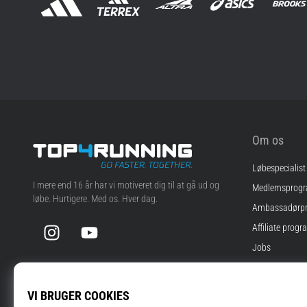
Om os
Løbespecialist
Top4Running.dk
I mere end 16 år har vi motiveret dig til at gå ud og
Medlemsprog
løbe. Hurtigere. Med os. Hver dag.
Ambassadørp
Instagram
YouTube
Affiliate progr
Jobs
Cookie-indstill
Vilkår og betin