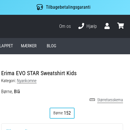
Tilbagebetalingsgaranti
Om os
Hjælp
Bruger
kurv
LAPPET
MÆRKER
BLOG
Erima EVO STAR Sweatshirt Kids
Kategori:
Nyankomne
Børne,
Blå
Størrelsesskema
152
Børne