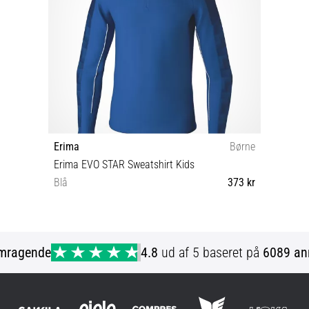
Erima
Børne
Erima EVO STAR Sweatshirt Kids
Blå
373 kr
152
mragende
4.8
ud af 5 baseret på
6089 an