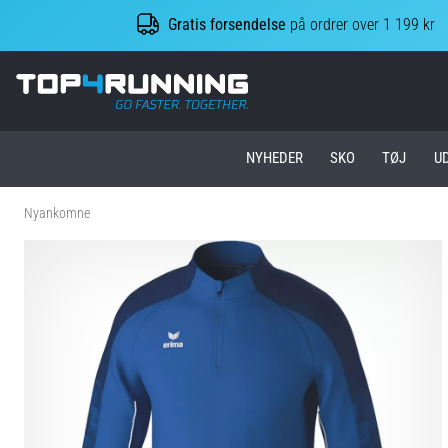
Gratis forsendelse
på ordrer over 1 199 kr
Top4Running.dk
NYHEDER
SKO
TØJ
U
Nyankomne