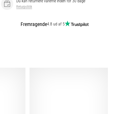
Du kan returnere varerne inden for 30 dage
Returpolitik
Fremragende
4.8 ud af 5