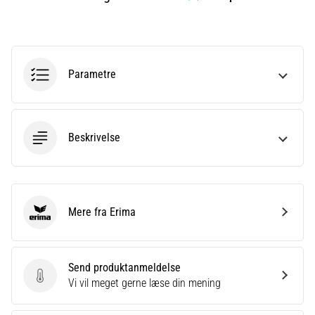
er
et
meget
almindeligt
Parametre
helbredsproblem,
som
løbere
oplever.
Beskrivelse
…
Vis
alle
Mere fra Erima
Erima
artikler
Send produktanmeldelse
Send produktanmeldelse
Vi vil meget gerne læse din mening