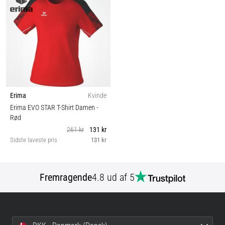
Erima
Kvinde
Erima EVO STAR T-Shirt Damen
-
Rød
261 kr
131 kr
Sidste laveste pris
131 kr
Fremragende
4.8 ud af 5