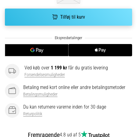
korrekt,
hvor
bruges
Tilføj til kurv
den…
6. 8. 2026
•
8 min. Læsning
Løberknæ:
Ved køb over
1 199 kr
får du gratis levering
Årsager,
Forsendelsesmuligheder
behandling
og
Betaling med kort online eller andre betalingsmetoder
forebyggelse
Betalingsmuligheder
Løberknæ,
Du kan returnere varerne inden for 30 dage
også
Returpolitik
kendt
som
iliotibialbåndsyndrom
Fremragende
4.8 ud af 5
(ITBS),