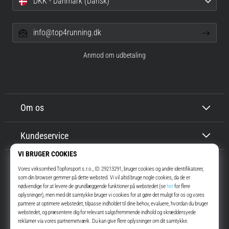
DKK - Danmark (Dansk)
info@top4running.dk
Anmod om udbetaling
Om os
Kundeservice
Top4Running.dk
I mere end 16 år har vi motiveret dig til at gå ud og løbe. Hurtigere. Med
os. Hver dag.