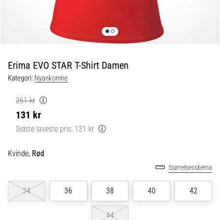
er
de,
og
hvordan
udføres
Erima EVO STAR T-Shirt Damen
de?
Kategori:
Nyankomne
I
praksis
261 kr
tester
131 kr
shuttle
run-
Sidste laveste pris:
131 kr
testen
hurtighed,
Kvinde,
Rød
smidighed
Størrelsesskema
og
retningsskift.
34
36
38
40
42
Hvordan
udføres
den
44