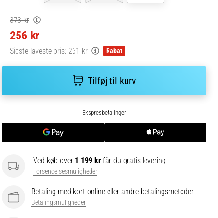
373 kr
256 kr
Sidste laveste pris:
261 kr
Rabat
Tilføj til kurv
Ved køb over
1 199 kr
får du gratis levering
Forsendelsesmuligheder
Betaling med kort online eller andre betalingsmetoder
Betalingsmuligheder