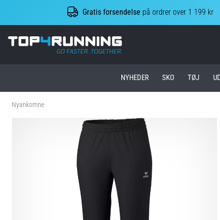
Gratis forsendelse
på ordrer over 1 199 kr
Top4Running.dk
NYHEDER
SKO
TØJ
U
Nyankomne