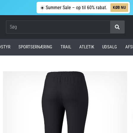
☀️ Summer Sale – op til 60% rabat.
KØB NU
Søg
DSTYR
SPORTSERNÆRING
TRAIL
ATLETIK
UDSALG
AFS