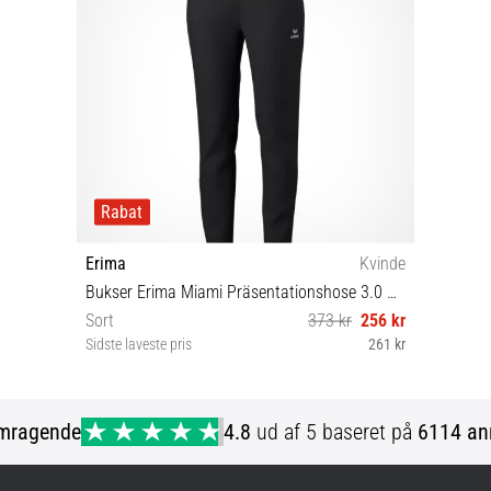
Rabat
Erima
Kvinde
Bukser Erima Miami Präsentationshose 3.0 Damen
Sort
373 kr
256 kr
Sidste laveste pris
261 kr
34 36 38 40 44
mragende
4.8
ud af 5 baseret på
6114 an