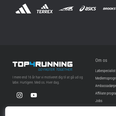
Om os
Løbespecialist
Top4Running.dk
I mere end 16 år har vi motiveret dig til at gå ud og
Medlemsprog
løbe. Hurtigere. Med os. Hver dag.
Ambassadørp
Instagram
YouTube
Affiliate progr
Jobs
Cookie-indstill
Vilkår og betin