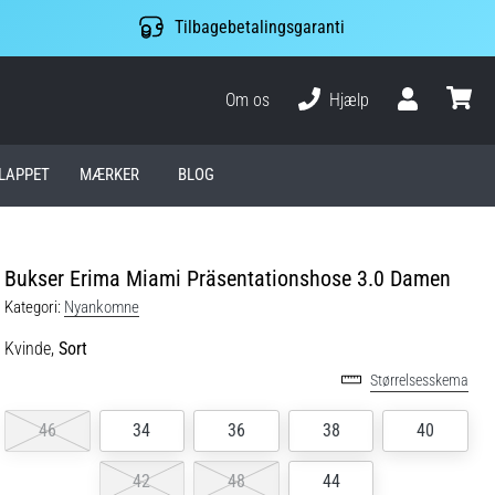
Tilbagebetalingsgaranti
Om os
Hjælp
Bruger
kurv
LAPPET
MÆRKER
BLOG
Bukser Erima Miami Präsentationshose 3.0 Damen
Kategori:
Nyankomne
Kvinde,
Sort
Størrelsesskema
46
34
36
38
40
42
48
44