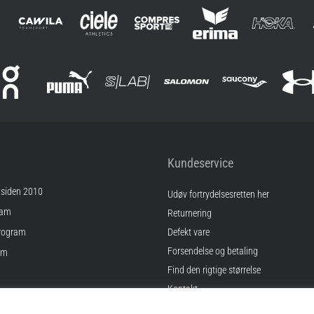
Kundeservice
 siden 2010
Udøv fortrydelsesretten her
ram
Returnering
rogram
Defekt vare
Forsendelse og betaling
am
Find den rigtige størrelse
Kontakt
inger
Ofte stillede spørgsmål
gelser