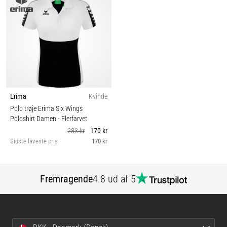
Erima
Kvinde
Polo trøje Erima Six Wings
Poloshirt Damen
- Flerfarvet
283 kr
170 kr
Sidste laveste pris
170 kr
Fremragende
4.8 ud af 5