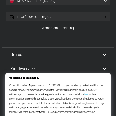
DKK - Danmark (Dansk)
info@top4running.dk
Anmod om udbetaling
Om os
Kundeservice
Top4Running.dk
I mere end 16 år har vi motiveret dig til at gå ud og løbe. Hurtigere. Med
os. Hver dag.