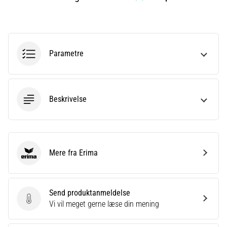
er
et
meget
almindeligt
Parametre
helbredsproblem,
som
løbere
oplever.
Beskrivelse
…
Vis
alle
Mere fra Erima
Erima
artikler
Send produktanmeldelse
Send produktanmeldelse
Vi vil meget gerne læse din mening