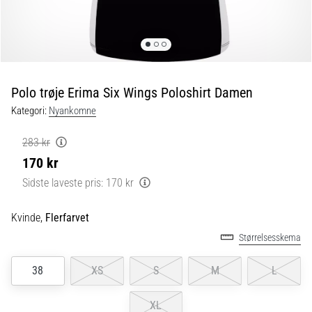
er
de,
og
hvordan
udføres
Polo trøje Erima Six Wings Poloshirt Damen
de?
Kategori:
Nyankomne
I
praksis
283 kr
tester
170 kr
shuttle
run-
Sidste laveste pris:
170 kr
testen
hurtighed,
Kvinde,
Flerfarvet
smidighed
Størrelsesskema
og
retningsskift.
38
XS
S
M
L
Hvordan
udføres
den
XL