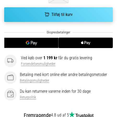
korrekt,
hvor
bruges
Tilføj til kurv
den…
6. 8. 2026
•
8 min. Læsning
Løberknæ:
Ved køb over
1 199 kr
får du gratis levering
Årsager,
Forsendelsesmuligheder
behandling
og
Betaling med kort online eller andre betalingsmetoder
forebyggelse
Betalingsmuligheder
Løberknæ,
Du kan returnere varerne inden for 30 dage
også
Returpolitik
kendt
som
iliotibialbåndsyndrom
Fremragende
4.8 ud af 5
(ITBS),