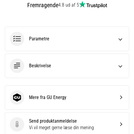
korrekt,
Fremragende
4.8 ud af 5
hvor
bruges
den…
Parametre
6. 8. 2026
•
8 min. Læsning
Løberknæ:
Beskrivelse
Årsager,
behandling
og
forebyggelse
Mere fra GU Energy
GU Energy
Løberknæ,
også
kendt
som
Send produktanmeldelse
iliotibialbåndsyndrom
Send produktanmeldelse
Vi vil meget gerne læse din mening
(ITBS),