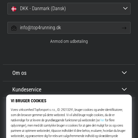
DKK - Danmark (Dansk)
info@top4running.dk
Anmod om udbetaling
Om os
Kundeservice
Top4Running.dk
I mere end 16 år har vi motiveret dig til at gå ud og løbe. Hurtigere. Med