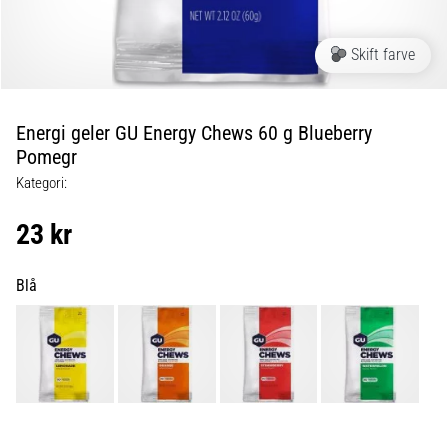
er
de,
Skift farve
og
hvordan
udføres
Energi geler GU Energy Chews 60 g Blueberry
de?
Pomegr
I
Kategori:
praksis
tester
23 kr
shuttle
run-
testen
Blå
hurtighed,
smidighed
og
retningsskift.
Hvordan
udføres
den