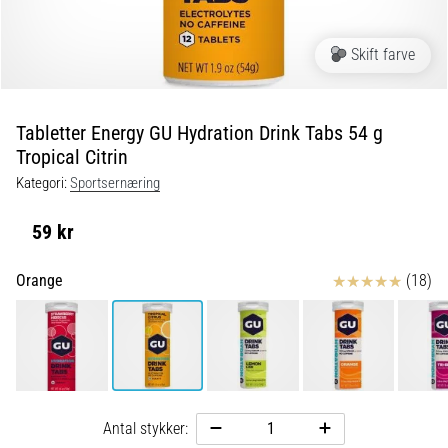
og
efter
løb
Skift farve
Knæsmerter
vil
ramme
Tabletter Energy GU Hydration Drink Tabs 54 g
enhver
Tropical Citrin
løber
Kategori:
Sportsernæring
mindst
én
59 kr
gang
i
livet,
Anmeldelser
Orange
(18)
uanset
om
man
er
amatør
eller
Antal stykker:
professionel.