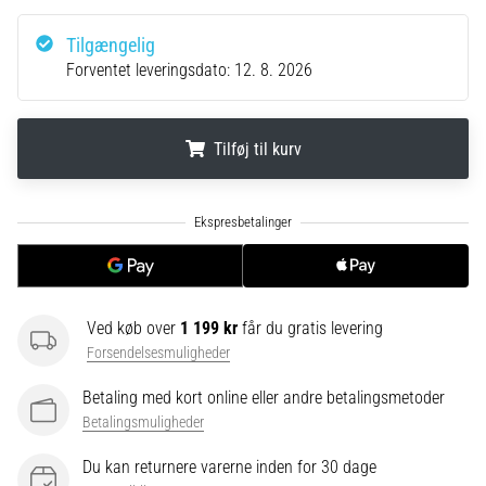
Hvad
er
Tilgængelig
de
Forventet leveringsdato:
12. 8. 2026
mest…
5. 8. 2026
Tilføj til kurv
•
6 min. Læsning
.
.
.
Plantar
fasciitis:
Symptomer,
årsager
og
Ved køb over
1 199 kr
får du gratis levering
behandling
Forsendelsesmuligheder
Oplever
Betaling med kort online eller andre betalingsmetoder
du
Betalingsmuligheder
skarpe
hælsmerter
Du kan returnere varerne inden for 30 dage
under