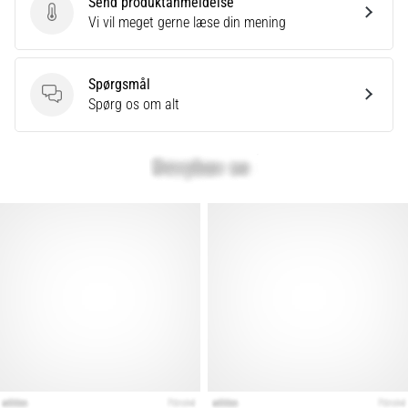
Send produktanmeldelse
Det
Send produktanmeldelse
Vi vil meget gerne læse din mening
siges,
at
kulhydrat-
superkompensation
Spørgsmål
forbedrer
Spørgsmål
Spørg os om alt
udholdenhedspræstationen.
Passer
det
virkelig?
Find
ud
af,
hvad…
Vis
alle
artikler