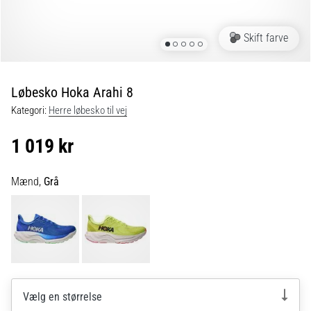
6 min. Læsning
Plantar
Skift farve
fasciitis:
Symptomer,
årsager
Løbesko Hoka Arahi 8
og
Kategori:
Herre løbesko til vej
behandling
Oplever
1 019 kr
du
skarpe
hælsmerter
Mænd,
Grå
under
eller
efter
dit
løb?
En
af
Vælg en størrelse
de