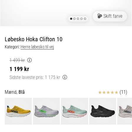
og
efter
løb
Skift farve
Knæsmerter
vil
ramme
Løbesko Hoka Clifton 10
enhver
Kategori:
Herre løbesko til vej
løber
mindst
1 499 kr
én
1 199 kr
gang
i
Sidste laveste pris:
1 175 kr
livet,
uanset
Anmeldelser
Mænd,
Blå
(11)
om
man
er
amatør
eller
professionel.