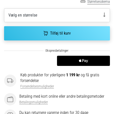
Hvad
Størrelsesskema
er
de
Vælg en størrelse
mest…
5. 8. 2026
Tilføj til kurv
•
6 min. Læsning
Plantar
fasciitis:
Symptomer,
årsager
Køb produkter for yderligere
1 199 kr
og få gratis
og
forsendelse
behandling
Forsendelsesmuligheder
Oplever
du
Betaling med kort online eller andre betalingsmetoder
skarpe
Betalingsmuligheder
hælsmerter
Du kan returnere varerne inden for 30 dage
under