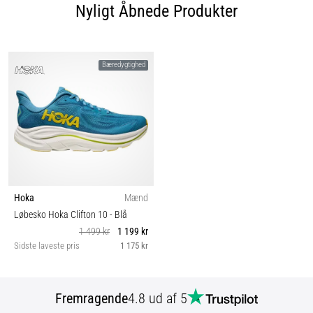
Nyligt Åbnede Produkter
Bæredygtighed
Hoka
Mænd
Løbesko Hoka Clifton 10
- Blå
1 499 kr
1 199 kr
Sidste laveste pris
1 175 kr
Fremragende
4.8 ud af 5