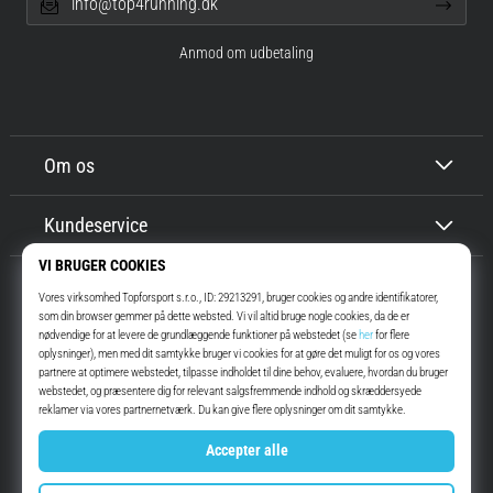
info@top4running.dk
Anmod om udbetaling
Om os
Kundeservice
Top4Running.dk
I mere end 16 år har vi motiveret dig til at gå ud og løbe. Hurtigere. Med
os. Hver dag.
Instagram
YouTube