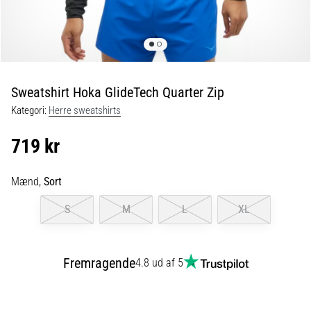
6 min. Læsning
Plantar
fasciitis:
Symptomer,
årsager
Sweatshirt Hoka GlideTech Quarter Zip
og
Kategori:
Herre sweatshirts
behandling
Oplever
719 kr
du
skarpe
hælsmerter
Mænd,
Sort
under
S
M
L
XL
eller
efter
dit
løb?
Fremragende
4.8 ud af 5
En
af
de