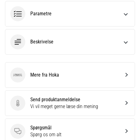
hyppigste
årsager
Parametre
er
plantar
fasciitis.
Hvad
Beskrivelse
skyldes…
5. 8. 2026
•
Mere fra Hoka
9 min. Læsning
Hoka
Kulhydrat-
superkompensation:
Send produktanmeldelse
Hvordan
Send produktanmeldelse
Vi vil meget gerne læse din mening
påvirker
det
din
Spørgsmål
løbspræstation?
Spørgsmål
Spørg os om alt