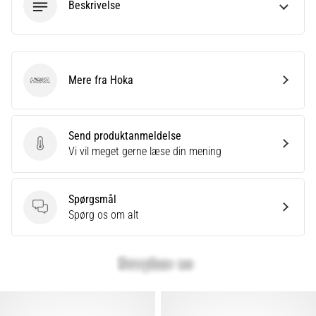
Beskrivelse
eller
efter
dit
løb?
En
Mere fra Hoka
Hoka
af
de
hyppigste
Send produktanmeldelse
årsager
Send produktanmeldelse
Vi vil meget gerne læse din mening
er
plantar
fasciitis.
Spørgsmål
Hvad
Spørgsmål
Spørg os om alt
skyldes…
Vis
alle
artikler