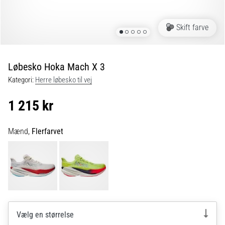
og
efter
løb
Skift farve
Knæsmerter
vil
ramme
Løbesko Hoka Mach X 3
enhver
Kategori:
Herre løbesko til vej
løber
mindst
1 215 kr
én
gang
i
Mænd,
Flerfarvet
livet,
uanset
om
man
er
amatør
eller
Vælg en størrelse
professionel.