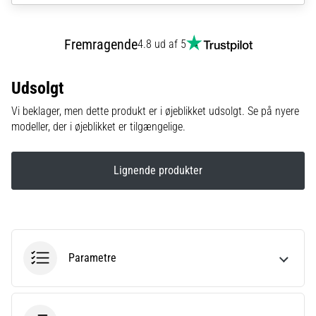
Hvad
er
de
Fremragende
4.8 ud af 5
mest…
Udsolgt
5. 8. 2026
•
Vi beklager, men dette produkt er i øjeblikket udsolgt. Se på nyere
6 min. Læsning
modeller, der i øjeblikket er tilgængelige.
Plantar
fasciitis:
Lignende produkter
Symptomer,
årsager
og
behandling
Oplever
Parametre
du
skarpe
hælsmerter
under