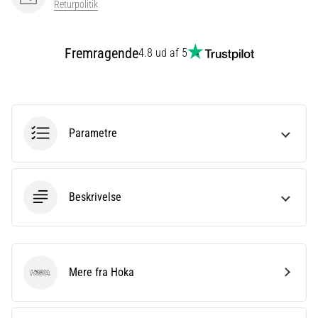
Returpolitik
er
et
meget
Fremragende
4.8 ud af 5
almindeligt
helbredsproblem,
som
løbere
oplever.
Parametre
…
Vis
Beskrivelse
alle
artikler
Mere fra Hoka
Hoka