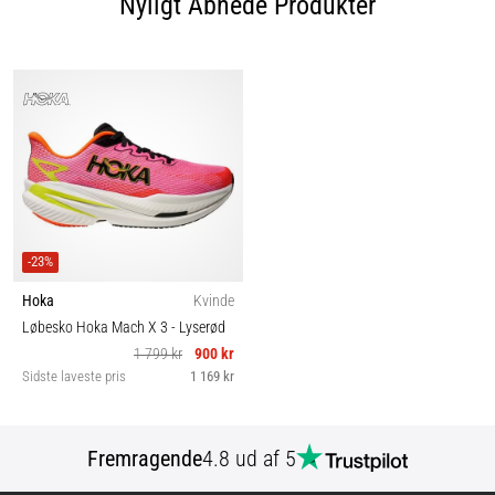
Nyligt Åbnede Produkter
-23%
Hoka
Kvinde
Løbesko Hoka Mach X 3
- Lyserød
1 799 kr
900 kr
Sidste laveste pris
1 169 kr
Fremragende
4.8 ud af 5