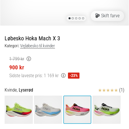
er
de,
Skift farve
og
hvordan
udføres
Løbesko Hoka Mach X 3
de?
Kategori:
Vejløbesko til kvinder
I
praksis
1 799 kr
tester
900 kr
shuttle
run-
Sidste laveste pris:
1 169 kr
-23%
testen
hurtighed,
Anmeldelser
Kvinde,
Lyserød
(1)
smidighed
og
retningsskift.
Hvordan
udføres
den