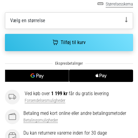
korrekt,
Størrelsesskema
hvor
bruges
Vælg en størrelse
den…
6. 8. 2026
Tilføj til kurv
•
8 min. Læsning
Løberknæ:
Årsager,
behandling
og
Ved køb over
1 199 kr
får du gratis levering
forebyggelse
Forsendelsesmuligheder
Løberknæ,
også
Betaling med kort online eller andre betalingsmetoder
kendt
Betalingsmuligheder
som
iliotibialbåndsyndrom
Du kan returnere varerne inden for 30 dage
(ITBS),